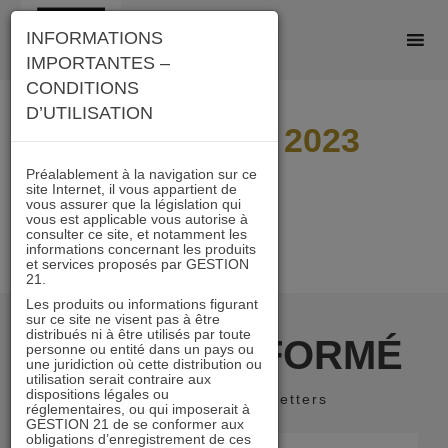
Skip
INFORMATIONS
to
IMPORTANTES –
content
CONDITIONS
D’UTILISATION
Distri IMMO 2023
Préalablement à la navigation sur ce
site Internet, il vous appartient de
vous assurer que la législation qui
vous est applicable vous autorise à
consulter ce site, et notamment les
informations concernant les produits
et services proposés par GESTION
21.
Les produits ou informations figurant
sur ce site ne visent pas à être
distribués ni à être utilisés par toute
RESTER INFORMÉ
personne ou entité dans un pays ou
une juridiction où cette distribution ou
utilisation serait contraire aux
dispositions légales ou
Recevoir nos newsletters
réglementaires, ou qui imposerait à
GESTION 21 de se conformer aux
obligations d’enregistrement de ces