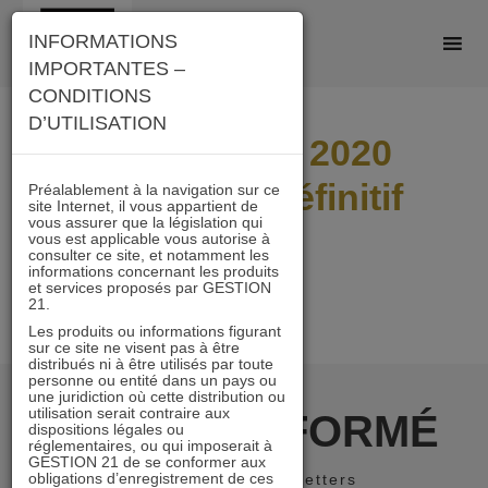
Skip
INFORMATIONS
to
IMPORTANTES –
content
CONDITIONS
D’UTILISATION
Distri IMMO 2020
calendrier définitif
Préalablement à la navigation sur ce
site Internet, il vous appartient de
vous assurer que la législation qui
vous est applicable vous autorise à
consulter ce site, et notamment les
informations concernant les produits
et services proposés par GESTION
21.
Les produits ou informations figurant
sur ce site ne visent pas à être
distribués ni à être utilisés par toute
personne ou entité dans un pays ou
une juridiction où cette distribution ou
utilisation serait contraire aux
RESTER INFORMÉ
dispositions légales ou
réglementaires, ou qui imposerait à
GESTION 21 de se conformer aux
obligations d’enregistrement de ces
Recevoir nos newsletters