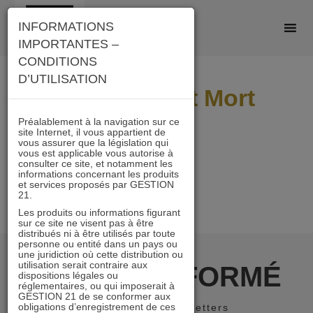
Skip
INFORMATIONS
to
IMPORTANTES –
content
CONDITIONS
D’UTILISATION
Article Point Mort
d’ANR
Préalablement à la navigation sur ce
site Internet, il vous appartient de
vous assurer que la législation qui
vous est applicable vous autorise à
consulter ce site, et notamment les
informations concernant les produits
et services proposés par GESTION
21.
Les produits ou informations figurant
sur ce site ne visent pas à être
distribués ni à être utilisés par toute
personne ou entité dans un pays ou
une juridiction où cette distribution ou
utilisation serait contraire aux
RESTER INFORMÉ
dispositions légales ou
réglementaires, ou qui imposerait à
GESTION 21 de se conformer aux
obligations d’enregistrement de ces
Recevoir nos newsletters