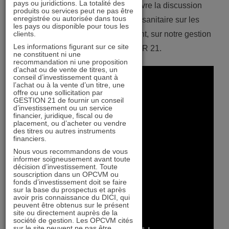
pays ou juridictions. La totalité des
Richard Trainini afin de poursuivre la discussion
produits ou services peut ne pas être
enregistrée ou autorisée dans tous
concernant l’impact de la crise sanitaire sur les
les pays ou disponible pour tous les
clients.
foncières cotées et, par conséquent, sur notre gestion
Les informations figurant sur ce site
du fonds IMMOBILIER 21.
ne constituent ni une
recommandation ni une proposition
d’achat ou de vente de titres, un
conseil d’investissement quant à
l’achat ou à la vente d’un titre, une
offre ou une sollicitation par
GESTION 21 de fournir un conseil
d’investissement ou un service
financier, juridique, fiscal ou de
placement, ou d’acheter ou vendre
des titres ou autres instruments
financiers.
Nous vous recommandons de vous
informer soigneusement avant toute
décision d’investissement. Toute
souscription dans un OPCVM ou
fonds d’investissement doit se faire
sur la base du prospectus et après
avoir pris connaissance du DICI, qui
peuvent être obtenus sur le présent
site ou directement auprès de la
société de gestion. Les OPCVM cités
sur le site peuvent ne pas être