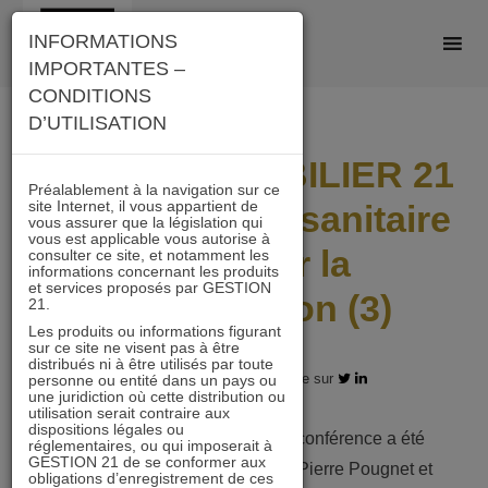
Skip
INFORMATIONS
to
IMPORTANTES –
content
CONDITIONS
D’UTILISATION
Gestion IMMOBILIER 21
Préalablement à la navigation sur ce
site Internet, il vous appartient de
durant la crise sanitaire
vous assurer que la législation qui
vous est applicable vous autorise à
: préparer la
consulter ce site, et notamment les
informations concernant les produits
et services proposés par GESTION
normalisation (3)
21.
Les produits ou informations figurant
sur ce site ne visent pas à être
distribués ni à être utilisés par toute
24.06.2020 - Partagez l'article sur
personne ou entité dans un pays ou
une juridiction où cette distribution ou
utilisation serait contraire aux
dispositions légales ou
Le 24 juin, une nouvelle vidéoconférence a été
réglementaires, ou qui imposerait à
GESTION 21 de se conformer aux
effectuée par Laurent Gauville, Pierre Pougnet et
obligations d’enregistrement de ces