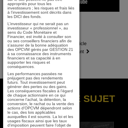
appropriés pour tous les
investisseurs ; les risques et frais liés
à l’investissement sont décrits dans
les DICI des fonds.
L’investisseur qui ne serait pas un
investisseur « professionnel », au
sens du Code Monétaire et
Financier, est invité à consulter son
ou ses conseillers financiers afin de
Article
Article
s’assurer de la bonne adéquation
des OPCVM gérés par GESTION 21
précédent
suivant
à sa connaissance des instruments
financiers et sa capacité à en
supporter les risques et
conséquences.
Les performances passées ne
préjugent pas des rendements
futurs. Tout investissement peut
générer des pertes ou des gains.
Les conséquences fiscales à l’égard
de chaque actionnaire en ce qui
SUR LE MÊME SUJET
concerne l’achat, la détention, la
conversion, le rachat ou la vente des
actions d’OPCVM dépendront selon
le cas, des lois applicables
auxquelles il est soumis. La loi et les
usages fiscaux ainsi que les taux
d’imposition peuvent faire l’objet de