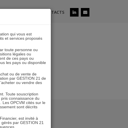
ÉS
SOUSCRIRE
CONTACTS
lation qui vous est
its et services proposés
 par toute personne ou
ositions légales ou
ent de ces pays ou
tous les pays ou disponible
’achat ou de vente de
icitation par GESTION 21 de
 d’acheter ou vendre des
. Toute souscription
r pris connaissance du
n. Les OPCVM cités sur le
tissement sont décrits
inancier, est invité à
VM gérés par GESTION 21
équences.