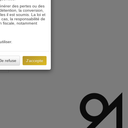
énérer des pertes ou des
détention, la conversion,
s il est soumis. La loi et
 cas, la responsabilité de
on fiscale, notamment
tiliser.
Je refuse
J'accepte