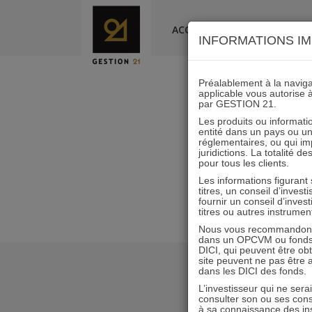
Skip
to
ACCUEIL
LA SOCIÉTÉ
INFORMATIONS IM
content
Préalablement à la navigat
applicable vous autorise 
par GESTION 21.
Les produits ou informatio
entité dans un pays ou une 
réglementaires, ou qui i
juridictions. La totalité 
pour tous les clients.
Les informations figurant
titres, un conseil d’inves
fournir un conseil d’inves
titres ou autres instrumen
Nous vous recommandons d
dans un OPCVM ou fonds d’
DICI, qui peuvent être ob
site peuvent ne pas être ap
dans les DICI des fonds.
L’investisseur qui ne sera
consulter son ou ses con
à sa connaissance des ins