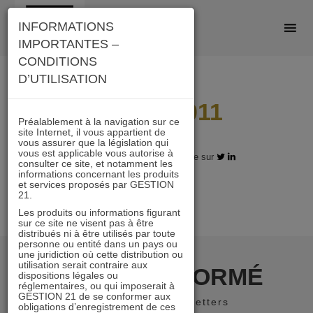
Skip
INFORMATIONS
to
IMPORTANTES –
content
CONDITIONS
D’UTILISATION
Lipper-2011
Préalablement à la navigation sur ce
site Internet, il vous appartient de
vous assurer que la législation qui
vous est applicable vous autorise à
20.10.2017 - Partagez l'article sur
consulter ce site, et notamment les
informations concernant les produits
et services proposés par GESTION
21.
Les produits ou informations figurant
sur ce site ne visent pas à être
distribués ni à être utilisés par toute
personne ou entité dans un pays ou
une juridiction où cette distribution ou
utilisation serait contraire aux
RESTER INFORMÉ
dispositions légales ou
réglementaires, ou qui imposerait à
GESTION 21 de se conformer aux
Recevoir nos newsletters
obligations d’enregistrement de ces