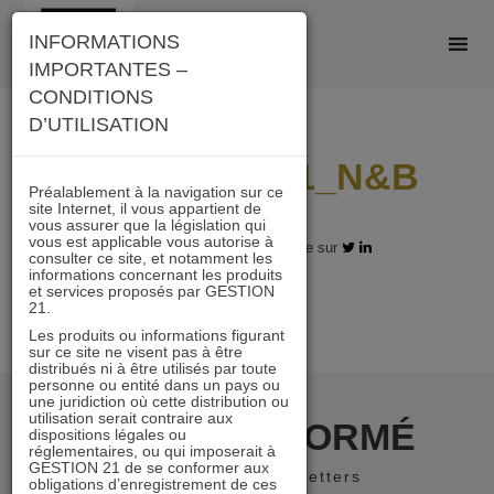
Skip
INFORMATIONS
to
IMPORTANTES –
content
CONDITIONS
D’UTILISATION
Laurent_5711_N&B
Préalablement à la navigation sur ce
site Internet, il vous appartient de
vous assurer que la législation qui
vous est applicable vous autorise à
06.09.2018 - Partagez l'article sur
consulter ce site, et notamment les
informations concernant les produits
et services proposés par GESTION
21.
Les produits ou informations figurant
sur ce site ne visent pas à être
distribués ni à être utilisés par toute
personne ou entité dans un pays ou
une juridiction où cette distribution ou
utilisation serait contraire aux
RESTER INFORMÉ
dispositions légales ou
réglementaires, ou qui imposerait à
GESTION 21 de se conformer aux
Recevoir nos newsletters
obligations d’enregistrement de ces