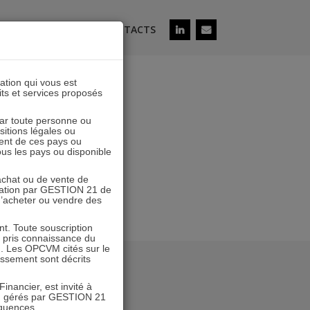
ÉS
SOUSCRIRE
CONTACTS
lation qui vous est
its et services proposés
 par toute personne ou
ositions légales ou
ent de ces pays ou
tous les pays ou disponible
’achat ou de vente de
icitation par GESTION 21 de
 d’acheter ou vendre des
. Toute souscription
r pris connaissance du
n. Les OPCVM cités sur le
tissement sont décrits
inancier, est invité à
VM gérés par GESTION 21
équences.