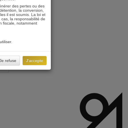
énérer des pertes ou des
détention, la conversion,
s il est soumis. La loi et
 cas, la responsabilité de
on fiscale, notamment
tiliser.
Je refuse
J'accepte