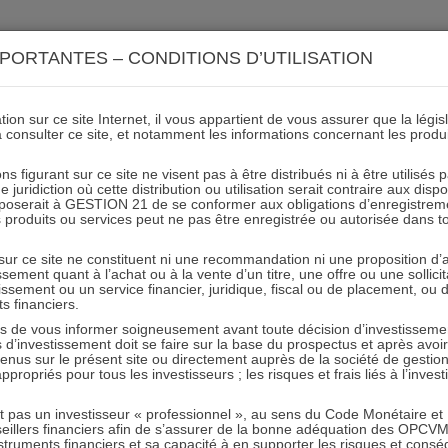
ACTIONS 21
IMMOBILIER 21
OCC 21
ACTUALIT
PORTANTES – CONDITIONS D’UTILISATION
ion sur ce site Internet, il vous appartient de vous assurer que la légis
à consulter ce site, et notamment les informations concernant les produ
5ans I 7sur10
ns figurant sur ce site ne visent pas à être distribués ni à être utilisés
juridiction où cette distribution ou utilisation serait contraire aux disp
mposerait à GESTION 21 de se conformer aux obligations d’enregistrem
des produits ou services peut ne pas être enregistrée ou autorisée dans 
05.04.2019 - Partagez l'article sur
 sur ce site ne constituent ni une recommandation ni une proposition d
tissement quant à l’achat ou à la vente d’un titre, une offre ou une soll
tissement ou un service financier, juridique, fiscal ou de placement, ou
ts financiers.
e vous informer soigneusement avant toute décision d’investissement
investissement doit se faire sur la base du prospectus et après avoi
tenus sur le présent site ou directement auprès de la société de gestio
propriés pour tous les investisseurs ; les risques et frais liés à l’inves
RESTER INFORMÉ
it pas un investisseur « professionnel », au sens du Code Monétaire et F
seillers financiers afin de s’assurer de la bonne adéquation des OPC
Recevoir nos newsletters
truments financiers et sa capacité à en supporter les risques et cons