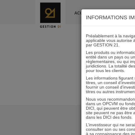
Skip
to
ACCUEIL
LA SOCIÉTÉ
INFORMATIONS IM
content
Préalablement à la navigat
applicable vous autorise 
par GESTION 21.
Les produits ou informatio
entité dans un pays ou une 
réglementaires, ou qui i
juridictions. La totalité 
pour tous les clients.
Les informations figurant
titres, un conseil d’inves
fournir un conseil d’inves
titres ou autres instrumen
Nous vous recommandons d
dans un OPCVM ou fonds d’
DICI, qui peuvent être ob
site peuvent ne pas être ap
dans les DICI des fonds.
L’investisseur qui ne sera
consulter son ou ses con
à sa connaissance des ins