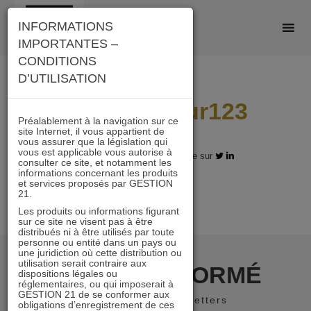
Skip
INFORMATIONS
to
IMPORTANTES –
content
CONDITIONS
D’UTILISATION
1an A 119sur123
Préalablement à la navigation sur ce
site Internet, il vous appartient de
vous assurer que la législation qui
vous est applicable vous autorise à
07.06.2019 - Partagez l'article sur
consulter ce site, et notamment les
informations concernant les produits
et services proposés par GESTION
21.
Les produits ou informations figurant
sur ce site ne visent pas à être
distribués ni à être utilisés par toute
personne ou entité dans un pays ou
une juridiction où cette distribution ou
utilisation serait contraire aux
RESTER INFORMÉ
dispositions légales ou
réglementaires, ou qui imposerait à
GESTION 21 de se conformer aux
Recevoir nos newsletters
obligations d’enregistrement de ces