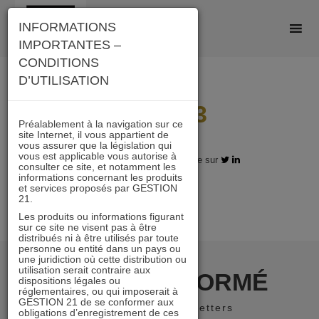
Skip
INFORMATIONS
to
IMPORTANTES –
content
CONDITIONS
D’UTILISATION
Lipper-3
Préalablement à la navigation sur ce
site Internet, il vous appartient de
vous assurer que la législation qui
vous est applicable vous autorise à
18.03.2019 - Partagez l'article sur
consulter ce site, et notamment les
informations concernant les produits
et services proposés par GESTION
21.
Les produits ou informations figurant
sur ce site ne visent pas à être
distribués ni à être utilisés par toute
personne ou entité dans un pays ou
une juridiction où cette distribution ou
utilisation serait contraire aux
RESTER INFORMÉ
dispositions légales ou
réglementaires, ou qui imposerait à
GESTION 21 de se conformer aux
Recevoir nos newsletters
obligations d’enregistrement de ces