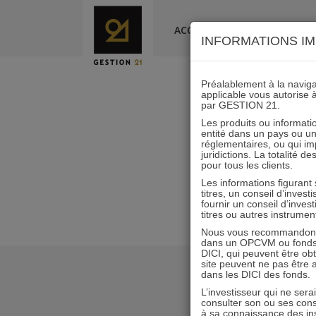
Skip
to
ACCUEIL
LA SOCIÉTÉ
INFORMATIONS IM
content
Préalablement à la navigat
applicable vous autorise 
par GESTION 21.
Les produits ou informatio
entité dans un pays ou une 
réglementaires, ou qui i
juridictions. La totalité 
pour tous les clients.
Les informations figurant
titres, un conseil d’inves
fournir un conseil d’inves
titres ou autres instrumen
Nous vous recommandons d
dans un OPCVM ou fonds d’
DICI, qui peuvent être ob
site peuvent ne pas être ap
dans les DICI des fonds.
L’investisseur qui ne sera
consulter son ou ses con
à sa connaissance des ins