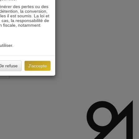
énérer des pertes ou des
détention, la conversion,
s il est soumis. La loi et
 cas, la responsabilité de
on fiscale, notamment
tiliser.
Je refuse
J'accepte