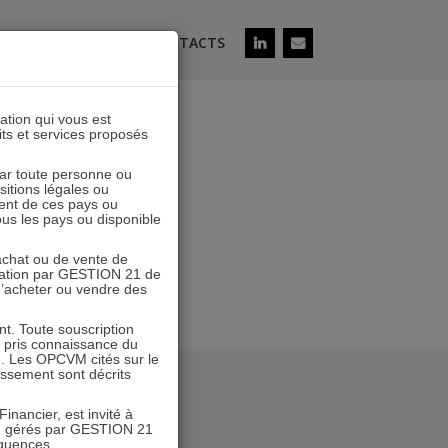
ÉS
SOUSCRIRE
CONTACTS
lation qui vous est
its et services proposés
 par toute personne ou
ositions légales ou
ent de ces pays ou
tous les pays ou disponible
’achat ou de vente de
icitation par GESTION 21 de
 d’acheter ou vendre des
. Toute souscription
r pris connaissance du
n. Les OPCVM cités sur le
tissement sont décrits
inancier, est invité à
VM gérés par GESTION 21
équences.