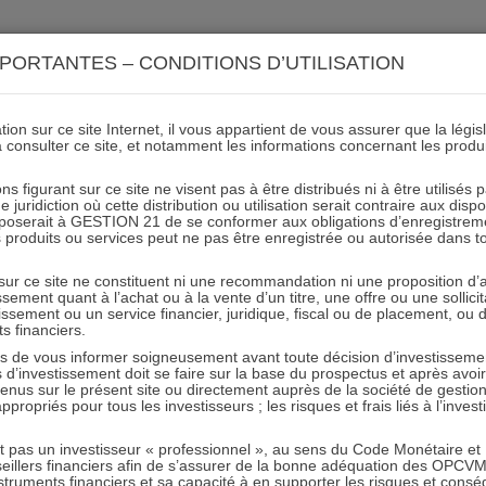
ACTIONS 21
IMMOBILIER 21
OCC 21
ACTUALIT
PORTANTES – CONDITIONS D’UTILISATION
ion sur ce site Internet, il vous appartient de vous assurer que la légis
à consulter ce site, et notamment les informations concernant les produ
Europerformance-2
ns figurant sur ce site ne visent pas à être distribués ni à être utilisés
juridiction où cette distribution ou utilisation serait contraire aux disp
mposerait à GESTION 21 de se conformer aux obligations d’enregistrem
des produits ou services peut ne pas être enregistrée ou autorisée dans 
18.03.2019 - Partagez l'article sur
 sur ce site ne constituent ni une recommandation ni une proposition d
tissement quant à l’achat ou à la vente d’un titre, une offre ou une soll
tissement ou un service financier, juridique, fiscal ou de placement, ou
ts financiers.
e vous informer soigneusement avant toute décision d’investissement
investissement doit se faire sur la base du prospectus et après avoi
tenus sur le présent site ou directement auprès de la société de gestio
propriés pour tous les investisseurs ; les risques et frais liés à l’inves
RESTER INFORMÉ
it pas un investisseur « professionnel », au sens du Code Monétaire et F
seillers financiers afin de s’assurer de la bonne adéquation des OPC
Recevoir nos newsletters
truments financiers et sa capacité à en supporter les risques et cons