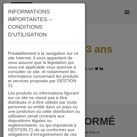
Skip
INFORMATIONS
to
IMPORTANTES –
content
CONDITIONS
D’UTILISATION
Classement 3 ans
Préalablement à la navigation sur ce
site Internet, il vous appartient de
vous assurer que la législation qui
vous est applicable vous autorise à
21.09.2017 - Partagez l'article sur
consulter ce site, et notamment les
informations concernant les produits
et services proposés par GESTION
21.
Les produits ou informations figurant
sur ce site ne visent pas à être
distribués ni à être utilisés par toute
personne ou entité dans un pays ou
une juridiction où cette distribution ou
utilisation serait contraire aux
RESTER INFORMÉ
dispositions légales ou
réglementaires, ou qui imposerait à
GESTION 21 de se conformer aux
Recevoir nos newsletters
obligations d’enregistrement de ces