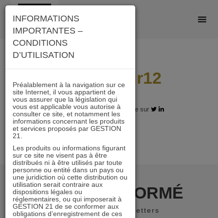
Skip
INFORMATIONS
to
IMPORTANTES –
content
CONDITIONS
D’UTILISATION
5ans I 7sur12
Préalablement à la navigation sur ce
site Internet, il vous appartient de
vous assurer que la législation qui
vous est applicable vous autorise à
03.05.2018 - Partagez l'article sur
consulter ce site, et notamment les
informations concernant les produits
et services proposés par GESTION
21.
Les produits ou informations figurant
sur ce site ne visent pas à être
distribués ni à être utilisés par toute
personne ou entité dans un pays ou
une juridiction où cette distribution ou
utilisation serait contraire aux
RESTER INFORMÉ
dispositions légales ou
réglementaires, ou qui imposerait à
GESTION 21 de se conformer aux
Recevoir nos newsletters
obligations d’enregistrement de ces