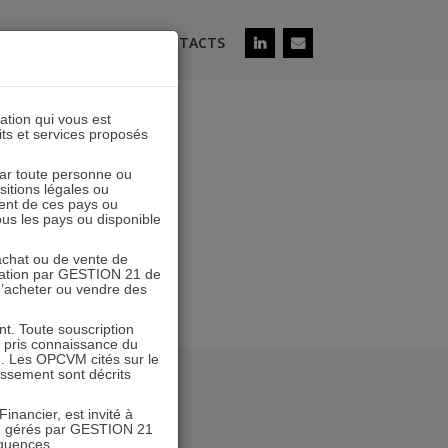
ÉS
SOUSCRIRE
CONTACTS
lation qui vous est
its et services proposés
 par toute personne ou
ositions légales ou
ent de ces pays ou
tous les pays ou disponible
’achat ou de vente de
icitation par GESTION 21 de
 d’acheter ou vendre des
. Toute souscription
r pris connaissance du
n. Les OPCVM cités sur le
tissement sont décrits
inancier, est invité à
VM gérés par GESTION 21
équences.