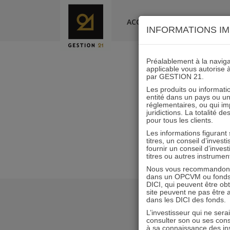
Skip
to
ACCUEIL
LA SOCIÉTÉ
INFORMATIONS IM
content
Préalablement à la navigat
applicable vous autorise 
par GESTION 21.
Les produits ou informatio
entité dans un pays ou une 
réglementaires, ou qui i
juridictions. La totalité 
pour tous les clients.
Les informations figurant
titres, un conseil d’inves
fournir un conseil d’inves
titres ou autres instrumen
Nous vous recommandons d
dans un OPCVM ou fonds d’
DICI, qui peuvent être ob
site peuvent ne pas être ap
dans les DICI des fonds.
L’investisseur qui ne sera
consulter son ou ses con
à sa connaissance des ins