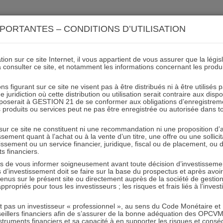
ACTIONS 21
IMMOBILIER 21
OCC 21
ACTUALIT
PORTANTES – CONDITIONS D’UTILISATION
ion sur ce site Internet, il vous appartient de vous assurer que la légis
à consulter ce site, et notamment les informations concernant les produ
5ans A 15sur110
ns figurant sur ce site ne visent pas à être distribués ni à être utilisés
juridiction où cette distribution ou utilisation serait contraire aux disp
mposerait à GESTION 21 de se conformer aux obligations d’enregistrem
des produits ou services peut ne pas être enregistrée ou autorisée dans 
31.05.2018 - Partagez l'article sur
 sur ce site ne constituent ni une recommandation ni une proposition d
tissement quant à l’achat ou à la vente d’un titre, une offre ou une soll
tissement ou un service financier, juridique, fiscal ou de placement, ou
ts financiers.
e vous informer soigneusement avant toute décision d’investissement
investissement doit se faire sur la base du prospectus et après avoi
tenus sur le présent site ou directement auprès de la société de gestio
propriés pour tous les investisseurs ; les risques et frais liés à l’inves
RESTER INFORMÉ
it pas un investisseur « professionnel », au sens du Code Monétaire et F
seillers financiers afin de s’assurer de la bonne adéquation des OPC
Recevoir nos newsletters
truments financiers et sa capacité à en supporter les risques et cons