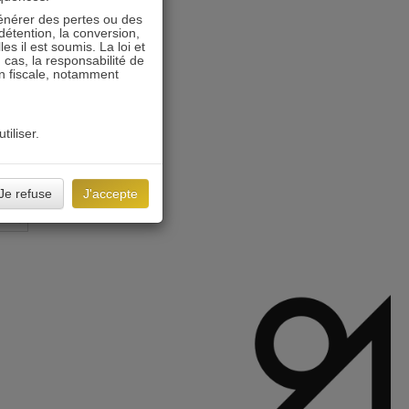
énérer des pertes ou des
détention, la conversion,
s il est soumis. La loi et
 cas, la responsabilité de
on fiscale, notamment
tiliser.
Je refuse
J'accepte