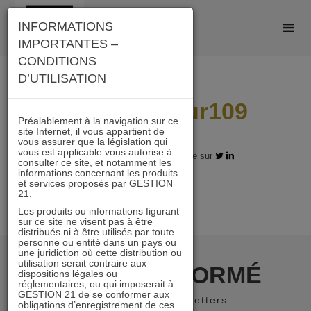
Skip
INFORMATIONS
to
IMPORTANTES –
content
CONDITIONS
D’UTILISATION
5ans A 11sur109
Préalablement à la navigation sur ce
site Internet, il vous appartient de
vous assurer que la législation qui
vous est applicable vous autorise à
05.03.2018 - Partagez l'article sur
consulter ce site, et notamment les
informations concernant les produits
et services proposés par GESTION
21.
Les produits ou informations figurant
sur ce site ne visent pas à être
distribués ni à être utilisés par toute
personne ou entité dans un pays ou
une juridiction où cette distribution ou
utilisation serait contraire aux
RESTER INFORMÉ
dispositions légales ou
réglementaires, ou qui imposerait à
GESTION 21 de se conformer aux
Recevoir nos newsletters
obligations d’enregistrement de ces