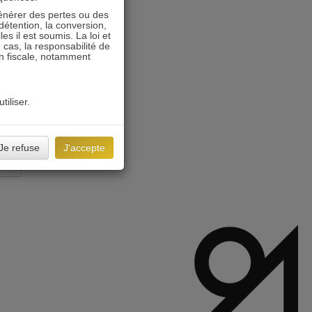
énérer des pertes ou des
détention, la conversion,
s il est soumis. La loi et
 cas, la responsabilité de
on fiscale, notamment
tiliser.
Je refuse
J'accepte