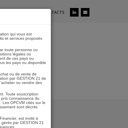
ÉS
SOUSCRIRE
CONTACTS
lation qui vous est
its et services proposés
 par toute personne ou
ositions légales ou
ent de ces pays ou
tous les pays ou disponible
’achat ou de vente de
icitation par GESTION 21 de
 d’acheter ou vendre des
. Toute souscription
r pris connaissance du
n. Les OPCVM cités sur le
tissement sont décrits
inancier, est invité à
VM gérés par GESTION 21
équences.