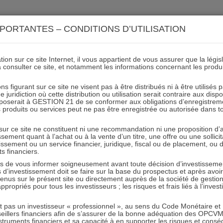
ACTIONS 21
IMMOBILIER 21
OCC 21
ACTUALIT
PORTANTES – CONDITIONS D’UTILISATION
ion sur ce site Internet, il vous appartient de vous assurer que la légis
à consulter ce site, et notamment les informations concernant les produ
3ans A 10sur118
ns figurant sur ce site ne visent pas à être distribués ni à être utilisés
juridiction où cette distribution ou utilisation serait contraire aux disp
mposerait à GESTION 21 de se conformer aux obligations d’enregistrem
des produits ou services peut ne pas être enregistrée ou autorisée dans 
05.03.2018 - Partagez l'article sur
 sur ce site ne constituent ni une recommandation ni une proposition d
tissement quant à l’achat ou à la vente d’un titre, une offre ou une soll
tissement ou un service financier, juridique, fiscal ou de placement, ou
ts financiers.
e vous informer soigneusement avant toute décision d’investissement
investissement doit se faire sur la base du prospectus et après avoi
tenus sur le présent site ou directement auprès de la société de gestio
propriés pour tous les investisseurs ; les risques et frais liés à l’inves
RESTER INFORMÉ
it pas un investisseur « professionnel », au sens du Code Monétaire et F
seillers financiers afin de s’assurer de la bonne adéquation des OPC
Recevoir nos newsletters
truments financiers et sa capacité à en supporter les risques et cons