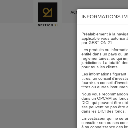
Skip
to
ACCUEIL
LA SOCIÉTÉ
INFORMATIONS IM
content
Préalablement à la navigat
applicable vous autorise 
par GESTION 21.
Les produits ou informatio
entité dans un pays ou une 
réglementaires, ou qui i
juridictions. La totalité 
pour tous les clients.
Les informations figurant
titres, un conseil d’inves
fournir un conseil d’inves
titres ou autres instrumen
Nous vous recommandons d
dans un OPCVM ou fonds d’
DICI, qui peuvent être ob
site peuvent ne pas être ap
dans les DICI des fonds.
L’investisseur qui ne sera
consulter son ou ses con
à sa connaissance des ins