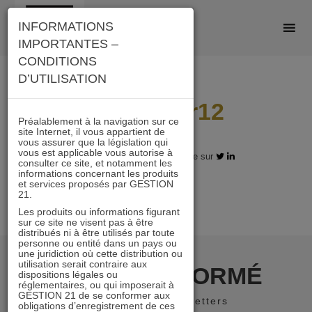
Skip
INFORMATIONS
to
IMPORTANTES –
content
CONDITIONS
D’UTILISATION
1an I 9sur12
Préalablement à la navigation sur ce
site Internet, il vous appartient de
vous assurer que la législation qui
vous est applicable vous autorise à
06.08.2018 - Partagez l'article sur
consulter ce site, et notamment les
informations concernant les produits
et services proposés par GESTION
21.
Les produits ou informations figurant
sur ce site ne visent pas à être
distribués ni à être utilisés par toute
personne ou entité dans un pays ou
une juridiction où cette distribution ou
utilisation serait contraire aux
RESTER INFORMÉ
dispositions légales ou
réglementaires, ou qui imposerait à
GESTION 21 de se conformer aux
Recevoir nos newsletters
obligations d’enregistrement de ces