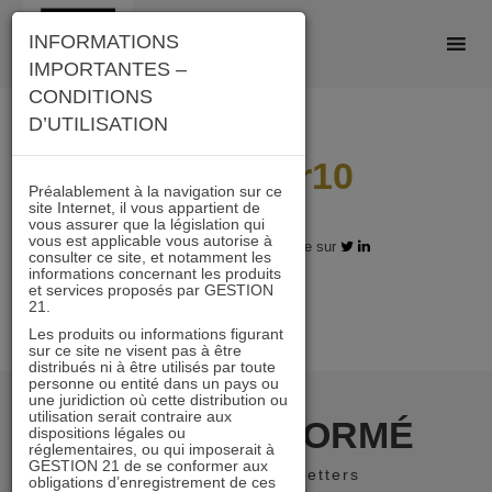
Skip
INFORMATIONS
to
IMPORTANTES –
content
CONDITIONS
D’UTILISATION
1an I 7sur10
Préalablement à la navigation sur ce
site Internet, il vous appartient de
vous assurer que la législation qui
vous est applicable vous autorise à
12.02.2018 - Partagez l'article sur
consulter ce site, et notamment les
informations concernant les produits
et services proposés par GESTION
21.
Les produits ou informations figurant
sur ce site ne visent pas à être
distribués ni à être utilisés par toute
personne ou entité dans un pays ou
une juridiction où cette distribution ou
utilisation serait contraire aux
RESTER INFORMÉ
dispositions légales ou
réglementaires, ou qui imposerait à
GESTION 21 de se conformer aux
Recevoir nos newsletters
obligations d’enregistrement de ces