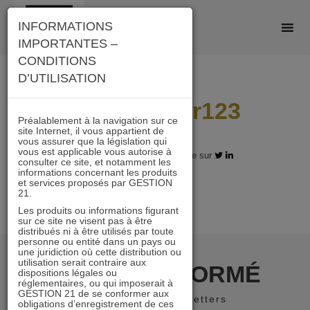
Skip
INFORMATIONS
to
IMPORTANTES –
content
CONDITIONS
D’UTILISATION
1an A 62sur123
Préalablement à la navigation sur ce
site Internet, il vous appartient de
vous assurer que la législation qui
vous est applicable vous autorise à
31.05.2018 - Partagez l'article sur
consulter ce site, et notamment les
informations concernant les produits
et services proposés par GESTION
21.
Les produits ou informations figurant
sur ce site ne visent pas à être
distribués ni à être utilisés par toute
personne ou entité dans un pays ou
une juridiction où cette distribution ou
utilisation serait contraire aux
RESTER INFORMÉ
dispositions légales ou
réglementaires, ou qui imposerait à
GESTION 21 de se conformer aux
Recevoir nos newsletters
obligations d’enregistrement de ces