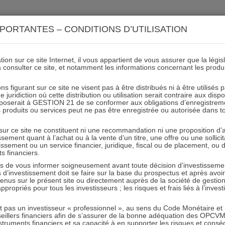
ACTIONS 21
IMMOBILIER 21
OCC 21
ACTUALIT
PORTANTES – CONDITIONS D’UTILISATION
ion sur ce site Internet, il vous appartient de vous assurer que la légis
risquedici
à consulter ce site, et notamment les informations concernant les produ
ns figurant sur ce site ne visent pas à être distribués ni à être utilisés
juridiction où cette distribution ou utilisation serait contraire aux disp
mposerait à GESTION 21 de se conformer aux obligations d’enregistrem
des produits ou services peut ne pas être enregistrée ou autorisée dans 
 sur ce site ne constituent ni une recommandation ni une proposition d
tissement quant à l’achat ou à la vente d’un titre, une offre ou une soll
tissement ou un service financier, juridique, fiscal ou de placement, ou
ts financiers.
e vous informer soigneusement avant toute décision d’investissement
investissement doit se faire sur la base du prospectus et après avoi
RESTER INFORMÉ
tenus sur le présent site ou directement auprès de la société de gestio
propriés pour tous les investisseurs ; les risques et frais liés à l’inves
Recevoir nos newsletters
it pas un investisseur « professionnel », au sens du Code Monétaire et F
seillers financiers afin de s’assurer de la bonne adéquation des OPC
truments financiers et sa capacité à en supporter les risques et cons