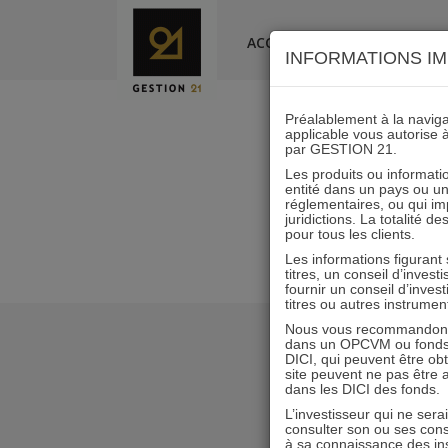
Skip
to
ACCUEIL
LA SOCIÉTÉ
INFORMATIONS IM
content
Préalablement à la navigat
applicable vous autorise 
par GESTION 21.
Les produits ou informatio
entité dans un pays ou une 
réglementaires, ou qui i
juridictions. La totalité 
pour tous les clients.
Les informations figurant
titres, un conseil d’inves
fournir un conseil d’inves
titres ou autres instrumen
Nous vous recommandons d
dans un OPCVM ou fonds d’
DICI, qui peuvent être ob
site peuvent ne pas être ap
dans les DICI des fonds.
L’investisseur qui ne sera
consulter son ou ses con
à sa connaissance des ins