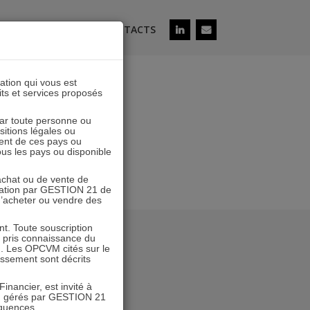
ÉS
SOUSCRIRE
CONTACTS
lation qui vous est
its et services proposés
 par toute personne ou
ositions légales ou
ent de ces pays ou
tous les pays ou disponible
’achat ou de vente de
icitation par GESTION 21 de
 d’acheter ou vendre des
. Toute souscription
r pris connaissance du
n. Les OPCVM cités sur le
tissement sont décrits
inancier, est invité à
VM gérés par GESTION 21
équences.