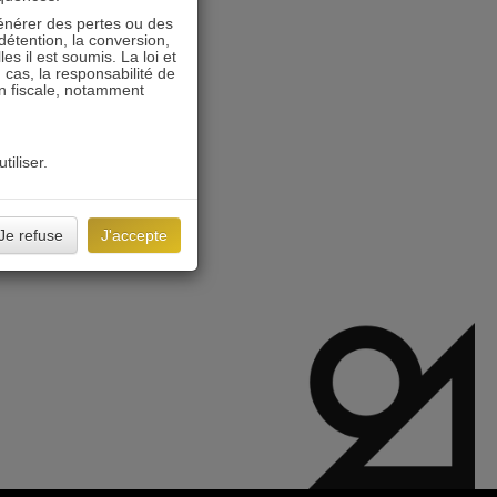
énérer des pertes ou des
détention, la conversion,
s il est soumis. La loi et
 cas, la responsabilité de
on fiscale, notamment
tiliser.
Je refuse
J'accepte