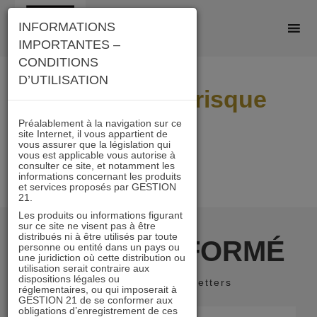
Skip
INFORMATIONS
to
IMPORTANTES –
content
CONDITIONS
D’UTILISATION
Hors IFI astérisque
Préalablement à la navigation sur ce
site Internet, il vous appartient de
vous assurer que la législation qui
vous est applicable vous autorise à
consulter ce site, et notamment les
informations concernant les produits
et services proposés par GESTION
21.
Les produits ou informations figurant
sur ce site ne visent pas à être
distribués ni à être utilisés par toute
RESTER INFORMÉ
personne ou entité dans un pays ou
une juridiction où cette distribution ou
utilisation serait contraire aux
dispositions légales ou
Recevoir nos newsletters
réglementaires, ou qui imposerait à
GESTION 21 de se conformer aux
obligations d’enregistrement de ces