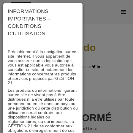
Skip
INFORMATIONS
to
IMPORTANTES –
content
CONDITIONS
D’UTILISATION
Agefi hebdo
Préalablement à la navigation sur ce
site Internet, il vous appartient de
vous assurer que la législation qui
vous est applicable vous autorise à
29.12.2020 - Partagez l'article sur
consulter ce site, et notamment les
informations concernant les produits
et services proposés par GESTION
21.
Les produits ou informations figurant
sur ce site ne visent pas à être
distribués ni à être utilisés par toute
personne ou entité dans un pays ou
une juridiction où cette distribution ou
utilisation serait contraire aux
RESTER INFORMÉ
dispositions légales ou
réglementaires, ou qui imposerait à
GESTION 21 de se conformer aux
Recevoir nos newsletters
obligations d’enregistrement de ces