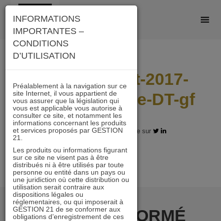
Skip
INFORMATIONS
to
IMPORTANTES –
content
CONDITIONS
D’UTILISATION
actualité-sept-2017-
Préalablement à la navigation sur ce
site Internet, il vous appartient de
Investir-Eiffage-DT-gf
vous assurer que la législation qui
vous est applicable vous autorise à
consulter ce site, et notamment les
informations concernant les produits
et services proposés par GESTION
04.12.2017 - Partagez l'article sur
21.
Les produits ou informations figurant
sur ce site ne visent pas à être
distribués ni à être utilisés par toute
personne ou entité dans un pays ou
une juridiction où cette distribution ou
utilisation serait contraire aux
dispositions légales ou
réglementaires, ou qui imposerait à
GESTION 21 de se conformer aux
RESTER INFORMÉ
obligations d’enregistrement de ces