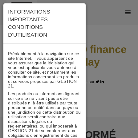
Skip
INFORMATIONS
to
IMPORTANTES –
content
CONDITIONS
D’UTILISATION
ViePlus 220210 finance
Préalablement à la navigation sur ce
site Internet, il vous appartient de
durable play
vous assurer que la législation qui
vous est applicable vous autorise à
consulter ce site, et notamment les
informations concernant les produits
et services proposés par GESTION
17.02.2022 - Partagez l'article sur
21.
Les produits ou informations figurant
sur ce site ne visent pas à être
distribués ni à être utilisés par toute
personne ou entité dans un pays ou
une juridiction où cette distribution ou
utilisation serait contraire aux
dispositions légales ou
réglementaires, ou qui imposerait à
GESTION 21 de se conformer aux
RESTER INFORMÉ
obligations d’enregistrement de ces