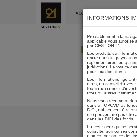
Skip
to
ACCUEIL
LA SOCIÉTÉ
INFORMATIONS IM
content
Préalablement à la navigat
applicable vous autorise 
Rapport de
par GESTION 21.
Les produits ou informatio
entité dans un pays ou une 
réglementaires, ou qui i
juridictions. La totalité 
pour tous les clients.
Les informations figurant
titres, un conseil d’inves
fournir un conseil d’inves
titres ou autres instrumen
Nous vous recommandons d
dans un OPCVM ou fonds d’
DICI, qui peuvent être ob
site peuvent ne pas être ap
dans les DICI des fonds.
L’investisseur qui ne sera
consulter son ou ses con
à sa connaissance des ins