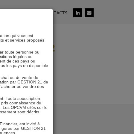
ÉS
SOUSCRIRE
CONTACTS
lation qui vous est
its et services proposés
.12.2021 V2
 par toute personne ou
ositions légales ou
ent de ces pays ou
tous les pays ou disponible
’achat ou de vente de
icitation par GESTION 21 de
 d’acheter ou vendre des
. Toute souscription
r pris connaissance du
n. Les OPCVM cités sur le
tissement sont décrits
inancier, est invité à
VM gérés par GESTION 21
équences.