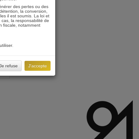
énérer des pertes ou des
détention, la conversion,
s il est soumis. La loi et
 cas, la responsabilité de
on fiscale, notamment
tiliser.
Je refuse
J'accepte