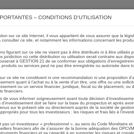
ACTIONS 21
IMMOBILIER 21
OCC 21
ACTUALIT
PORTANTES – CONDITIONS D’UTILISATION
ion sur ce site Internet, il vous appartient de vous assurer que la légis
à consulter ce site, et notamment les informations concernant les produ
 performance ESG – A21- 31
ns figurant sur ce site ne visent pas à être distribués ni à être utilisés
juridiction où cette distribution ou utilisation serait contraire aux disp
mposerait à GESTION 21 de se conformer aux obligations d’enregistrem
des produits ou services peut ne pas être enregistrée ou autorisée dans 
24.11.2022 - Partagez l'article sur
 sur ce site ne constituent ni une recommandation ni une proposition d
tissement quant à l’achat ou à la vente d’un titre, une offre ou une soll
tissement ou un service financier, juridique, fiscal ou de placement, ou
ts financiers.
e vous informer soigneusement avant toute décision d’investissement
investissement doit se faire sur la base du prospectus et après avoi
tenus sur le présent site ou directement auprès de la société de gestio
propriés pour tous les investisseurs ; les risques et frais liés à l’inves
RESTER INFORMÉ
it pas un investisseur « professionnel », au sens du Code Monétaire et F
seillers financiers afin de s’assurer de la bonne adéquation des OPC
Recevoir nos newsletters
truments financiers et sa capacité à en supporter les risques et cons