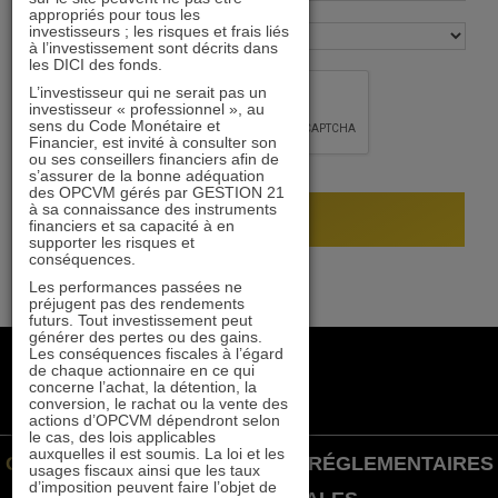
appropriés pour tous les
investisseurs ; les risques et frais liés
à l’investissement sont décrits dans
les DICI des fonds.
L’investisseur qui ne serait pas un
investisseur « professionnel », au
sens du Code Monétaire et
Financier, est invité à consulter son
ou ses conseillers financiers afin de
s’assurer de la bonne adéquation
des OPCVM gérés par GESTION 21
à sa connaissance des instruments
financiers et sa capacité à en
supporter les risques et
conséquences.
Les performances passées ne
préjugent pas des rendements
futurs. Tout investissement peut
générer des pertes ou des gains.
Les conséquences fiscales à l’égard
+33 1 84 79 90 24
de chaque actionnaire en ce qui
gestion21@gestion21.fr
concerne l’achat, la détention, la
conversion, le rachat ou la vente des
8 rue Volney, 75002 Paris
actions d’OPCVM dépendront selon
le cas, des lois applicables
auxquelles il est soumis. La loi et les
GESTION 21 ©
INFORMATIONS RÉGLEMENTAIRES
usages fiscaux ainsi que les taux
d’imposition peuvent faire l’objet de