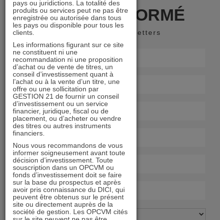
pays ou juridictions. La totalité des
RESTER INFORMÉ
produits ou services peut ne pas être
enregistrée ou autorisée dans tous
les pays ou disponible pour tous les
clients.
Recevoir nos newsletters
Les informations figurant sur ce site
ne constituent ni une
recommandation ni une proposition
d’achat ou de vente de titres, un
conseil d’investissement quant à
l’achat ou à la vente d’un titre, une
offre ou une sollicitation par
GESTION 21 de fournir un conseil
d’investissement ou un service
financier, juridique, fiscal ou de
placement, ou d’acheter ou vendre
des titres ou autres instruments
financiers.
Nous vous recommandons de vous
informer soigneusement avant toute
décision d’investissement. Toute
souscription dans un OPCVM ou
fonds d’investissement doit se faire
sur la base du prospectus et après
avoir pris connaissance du DICI, qui
peuvent être obtenus sur le présent
site ou directement auprès de la
société de gestion. Les OPCVM cités
sur le site peuvent ne pas être