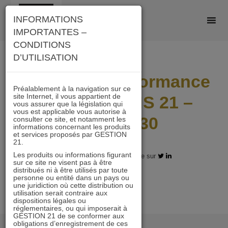
Skip
INFORMATIONS
to
IMPORTANTES –
content
CONDITIONS
D’UTILISATION
Reporting Performance
Préalablement à la navigation sur ce
site Internet, il vous appartient de
ESG ACTIONS 21 –
vous assurer que la législation qui
vous est applicable vous autorise à
2025-06-30
consulter ce site, et notamment les
informations concernant les produits
et services proposés par GESTION
21.
Les produits ou informations figurant
08.01.2026 - Partagez l'article sur
sur ce site ne visent pas à être
distribués ni à être utilisés par toute
personne ou entité dans un pays ou
une juridiction où cette distribution ou
utilisation serait contraire aux
dispositions légales ou
réglementaires, ou qui imposerait à
GESTION 21 de se conformer aux
obligations d’enregistrement de ces