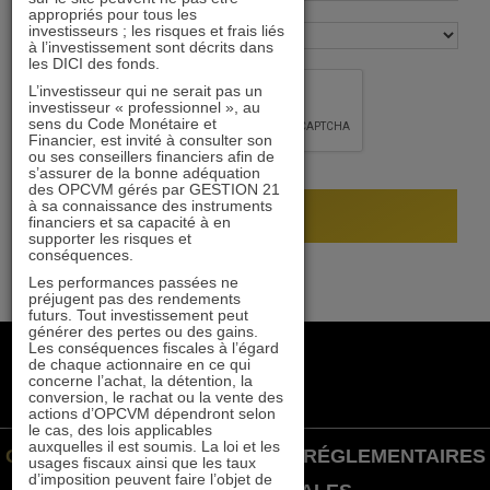
appropriés pour tous les
investisseurs ; les risques et frais liés
à l’investissement sont décrits dans
les DICI des fonds.
L’investisseur qui ne serait pas un
investisseur « professionnel », au
sens du Code Monétaire et
Financier, est invité à consulter son
ou ses conseillers financiers afin de
s’assurer de la bonne adéquation
des OPCVM gérés par GESTION 21
à sa connaissance des instruments
financiers et sa capacité à en
supporter les risques et
conséquences.
Les performances passées ne
préjugent pas des rendements
futurs. Tout investissement peut
générer des pertes ou des gains.
Les conséquences fiscales à l’égard
+33 1 84 79 90 24
de chaque actionnaire en ce qui
gestion21@gestion21.fr
concerne l’achat, la détention, la
conversion, le rachat ou la vente des
8 rue Volney, 75002 Paris
actions d’OPCVM dépendront selon
le cas, des lois applicables
auxquelles il est soumis. La loi et les
GESTION 21 ©
INFORMATIONS RÉGLEMENTAIRES
usages fiscaux ainsi que les taux
d’imposition peuvent faire l’objet de