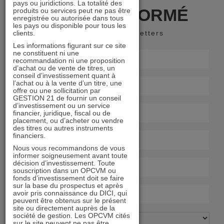
pays ou juridictions. La totalité des
RESTER INFORMÉ
produits ou services peut ne pas être
enregistrée ou autorisée dans tous
les pays ou disponible pour tous les
clients.
Recevoir nos newsletters
Les informations figurant sur ce site
ne constituent ni une
recommandation ni une proposition
d’achat ou de vente de titres, un
conseil d’investissement quant à
l’achat ou à la vente d’un titre, une
offre ou une sollicitation par
GESTION 21 de fournir un conseil
d’investissement ou un service
financier, juridique, fiscal ou de
placement, ou d’acheter ou vendre
des titres ou autres instruments
financiers.
Nous vous recommandons de vous
informer soigneusement avant toute
décision d’investissement. Toute
souscription dans un OPCVM ou
fonds d’investissement doit se faire
sur la base du prospectus et après
avoir pris connaissance du DICI, qui
peuvent être obtenus sur le présent
site ou directement auprès de la
société de gestion. Les OPCVM cités
sur le site peuvent ne pas être