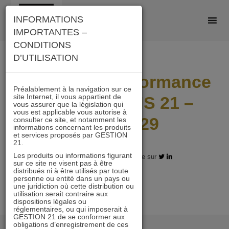
Skip
INFORMATIONS
to
IMPORTANTES –
content
CONDITIONS
D’UTILISATION
Reporting Performance
Préalablement à la navigation sur ce
site Internet, il vous appartient de
ESG ACTIONS 21 –
vous assurer que la législation qui
vous est applicable vous autorise à
2023-12-29
consulter ce site, et notamment les
informations concernant les produits
et services proposés par GESTION
21.
Les produits ou informations figurant
09.01.2024 - Partagez l'article sur
sur ce site ne visent pas à être
distribués ni à être utilisés par toute
personne ou entité dans un pays ou
une juridiction où cette distribution ou
utilisation serait contraire aux
dispositions légales ou
réglementaires, ou qui imposerait à
GESTION 21 de se conformer aux
obligations d’enregistrement de ces