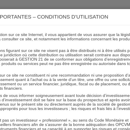
ACTIONS 21
IMMOBILIER 21
OCC 21
ACTUALIT
PORTANTES – CONDITIONS D’UTILISATION
ion sur ce site Internet, il vous appartient de vous assurer que la légis
à consulter ce site, et notamment les informations concernant les produ
ACTIONS 21 – Rapport 201
ns figurant sur ce site ne visent pas à être distribués ni à être utilisés
juridiction où cette distribution ou utilisation serait contraire aux disp
mposerait à GESTION 21 de se conformer aux obligations d’enregistrem
des produits ou services peut ne pas être enregistrée ou autorisée dans 
21.11.2012 - Partagez l'article sur
 sur ce site ne constituent ni une recommandation ni une proposition d
tissement quant à l’achat ou à la vente d’un titre, une offre ou une soll
tissement ou un service financier, juridique, fiscal ou de placement, ou
Article précédent
Article suivant
ts financiers.
e vous informer soigneusement avant toute décision d’investissement
investissement doit se faire sur la base du prospectus et après avoi
tenus sur le présent site ou directement auprès de la société de gestio
propriés pour tous les investisseurs ; les risques et frais liés à l’inves
it pas un investisseur « professionnel », au sens du Code Monétaire et F
RESTER INFORMÉ
seillers financiers afin de s’assurer de la bonne adéquation des OPC
truments financiers et sa capacité à en supporter les risques et cons