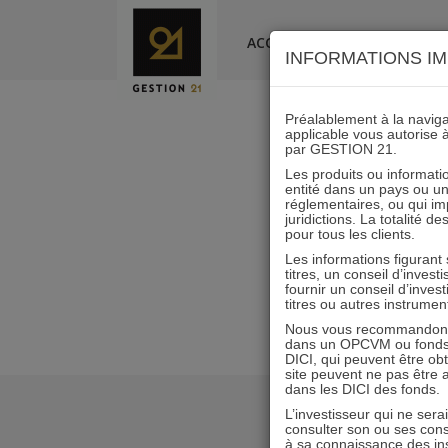
Skip
to
ACCUEIL
LA SOCIÉTÉ
INFORMATIONS IM
content
Préalablement à la navigat
applicable vous autorise 
par GESTION 21.
Les produits ou informatio
entité dans un pays ou une 
réglementaires, ou qui i
juridictions. La totalité 
pour tous les clients.
Les informations figurant
titres, un conseil d’inves
fournir un conseil d’inves
titres ou autres instrumen
Nous vous recommandons d
dans un OPCVM ou fonds d’
DICI, qui peuvent être ob
site peuvent ne pas être ap
dans les DICI des fonds.
L’investisseur qui ne sera
consulter son ou ses con
à sa connaissance des ins