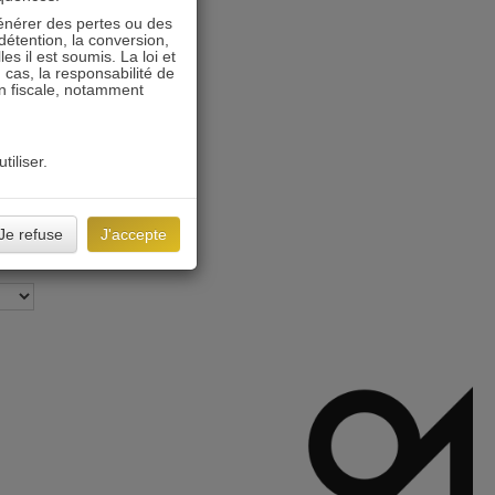
énérer des pertes ou des
détention, la conversion,
s il est soumis. La loi et
 cas, la responsabilité de
on fiscale, notamment
tiliser.
Je refuse
J'accepte