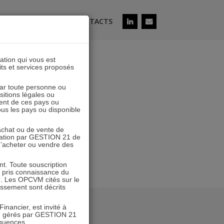
ÉS
SOUSCRIRE
CONTACTS
lation qui vous est
its et services proposés
2
 par toute personne ou
ositions légales ou
ent de ces pays ou
tous les pays ou disponible
’achat ou de vente de
icitation par GESTION 21 de
 d’acheter ou vendre des
. Toute souscription
r pris connaissance du
n. Les OPCVM cités sur le
tissement sont décrits
inancier, est invité à
VM gérés par GESTION 21
équences.