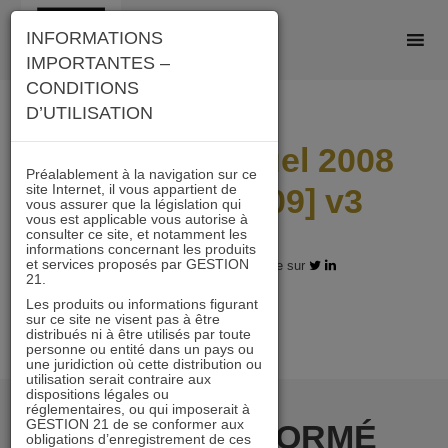
Skip
INFORMATIONS
to
IMPORTANTES –
content
CONDITIONS
D’UTILISATION
Rapport Annuel 2008
Préalablement à la navigation sur ce
site Internet, il vous appartient de
A21 [26-03-09] v3
vous assurer que la législation qui
vous est applicable vous autorise à
consulter ce site, et notamment les
informations concernant les produits
et services proposés par GESTION
21.11.2017 - Partagez l'article sur
21.
Les produits ou informations figurant
sur ce site ne visent pas à être
distribués ni à être utilisés par toute
personne ou entité dans un pays ou
une juridiction où cette distribution ou
utilisation serait contraire aux
dispositions légales ou
réglementaires, ou qui imposerait à
GESTION 21 de se conformer aux
RESTER INFORMÉ
obligations d’enregistrement de ces