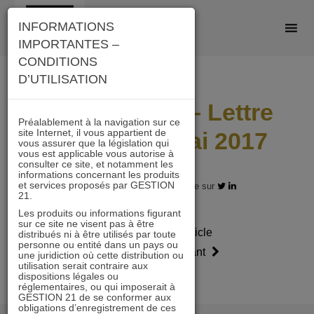
Skip
INFORMATIONS
to
IMPORTANTES –
content
CONDITIONS
D’UTILISATION
ACTIONS 21 – Lettre
Préalablement à la navigation sur ce
site Internet, il vous appartient de
mensuelle Mai 2017
vous assurer que la législation qui
vous est applicable vous autorise à
consulter ce site, et notamment les
informations concernant les produits
et services proposés par GESTION
21.05.2017 - Partagez l'article sur
21.
Les produits ou informations figurant
sur ce site ne visent pas à être
Article
Article
distribués ni à être utilisés par toute
personne ou entité dans un pays ou
précédent
suivant
une juridiction où cette distribution ou
utilisation serait contraire aux
dispositions légales ou
réglementaires, ou qui imposerait à
GESTION 21 de se conformer aux
obligations d’enregistrement de ces