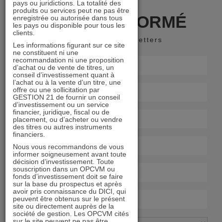
pays ou juridictions. La totalité des
produits ou services peut ne pas être
RESTER INFORMÉ
enregistrée ou autorisée dans tous
les pays ou disponible pour tous les
clients.
Recevoir nos newsletters
Les informations figurant sur ce site
ne constituent ni une
recommandation ni une proposition
d’achat ou de vente de titres, un
conseil d’investissement quant à
l’achat ou à la vente d’un titre, une
offre ou une sollicitation par
GESTION 21 de fournir un conseil
d’investissement ou un service
financier, juridique, fiscal ou de
placement, ou d’acheter ou vendre
des titres ou autres instruments
financiers.
Nous vous recommandons de vous
informer soigneusement avant toute
décision d’investissement. Toute
souscription dans un OPCVM ou
fonds d’investissement doit se faire
sur la base du prospectus et après
avoir pris connaissance du DICI, qui
peuvent être obtenus sur le présent
site ou directement auprès de la
société de gestion. Les OPCVM cités
sur le site peuvent ne pas être