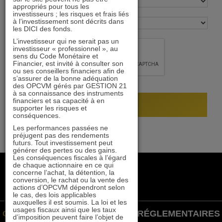
appropriés pour tous les
investisseurs ; les risques et frais liés
à l’investissement sont décrits dans
les DICI des fonds.
L’investisseur qui ne serait pas un
investisseur « professionnel », au
sens du Code Monétaire et
Financier, est invité à consulter son
ou ses conseillers financiers afin de
s’assurer de la bonne adéquation
des OPCVM gérés par GESTION 21
à sa connaissance des instruments
financiers et sa capacité à en
supporter les risques et
conséquences.
Les performances passées ne
préjugent pas des rendements
futurs. Tout investissement peut
générer des pertes ou des gains.
Les conséquences fiscales à l’égard
de chaque actionnaire en ce qui
+33 1 84 79 90 24
concerne l’achat, la détention, la
gestion21@gestion21.fr
conversion, le rachat ou la vente des
actions d’OPCVM dépendront selon
8 rue Volney, 75002 Paris
le cas, des lois applicables
auxquelles il est soumis. La loi et les
usages fiscaux ainsi que les taux
GESTION 21 ©
INFORMATIONS RÉGLEMENTAIRES
d’imposition peuvent faire l’objet de