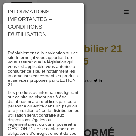
Skip
INFORMATIONS
to
IMPORTANTES –
content
CONDITIONS
D’UTILISATION
Rapport Immobilier 21
Préalablement à la navigation sur ce
site Internet, il vous appartient de
BD 2015
vous assurer que la législation qui
vous est applicable vous autorise à
consulter ce site, et notamment les
informations concernant les produits
et services proposés par GESTION
21.11.2017 - Partagez l'article sur
21.
Les produits ou informations figurant
sur ce site ne visent pas à être
distribués ni à être utilisés par toute
personne ou entité dans un pays ou
une juridiction où cette distribution ou
utilisation serait contraire aux
dispositions légales ou
réglementaires, ou qui imposerait à
GESTION 21 de se conformer aux
RESTER INFORMÉ
obligations d’enregistrement de ces