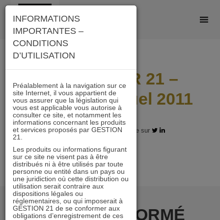
Skip
INFORMATIONS
to
IMPORTANTES –
content
CONDITIONS
D’UTILISATION
IMMOBILIER 21 –
Préalablement à la navigation sur ce
site Internet, il vous appartient de
Rapport Annuel 2011
vous assurer que la législation qui
vous est applicable vous autorise à
consulter ce site, et notamment les
informations concernant les produits
et services proposés par GESTION
21.11.2017 - Partagez l'article sur
21.
Les produits ou informations figurant
sur ce site ne visent pas à être
distribués ni à être utilisés par toute
personne ou entité dans un pays ou
une juridiction où cette distribution ou
utilisation serait contraire aux
dispositions légales ou
réglementaires, ou qui imposerait à
GESTION 21 de se conformer aux
RESTER INFORMÉ
obligations d’enregistrement de ces