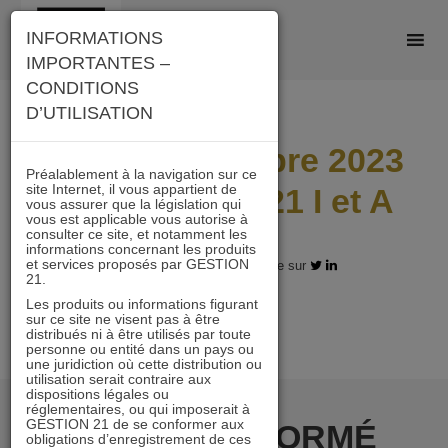
Skip
INFORMATIONS
to
IMPORTANTES –
content
CONDITIONS
D’UTILISATION
Lettre septembre 2023
Préalablement à la navigation sur ce
site Internet, il vous appartient de
IMMOBILIER 21 I et A
vous assurer que la législation qui
vous est applicable vous autorise à
consulter ce site, et notamment les
informations concernant les produits
et services proposés par GESTION
18.10.2023 - Partagez l'article sur
21.
Les produits ou informations figurant
sur ce site ne visent pas à être
distribués ni à être utilisés par toute
personne ou entité dans un pays ou
une juridiction où cette distribution ou
utilisation serait contraire aux
dispositions légales ou
réglementaires, ou qui imposerait à
GESTION 21 de se conformer aux
RESTER INFORMÉ
obligations d’enregistrement de ces