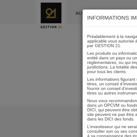
Skip
to
ACCUEIL
LA SOCIÉTÉ
INFORMATIONS IM
content
Préalablement à la navigat
applicable vous autorise 
par GESTION 21.
Lettr
Les produits ou informatio
entité dans un pays ou une 
réglementaires, ou qui i
juridictions. La totalité 
pour tous les clients.
Les informations figurant
titres, un conseil d’inves
fournir un conseil d’inves
titres ou autres instrumen
Nous vous recommandons d
dans un OPCVM ou fonds d’
DICI, qui peuvent être ob
site peuvent ne pas être ap
dans les DICI des fonds.
L’investisseur qui ne sera
consulter son ou ses con
à sa connaissance des ins