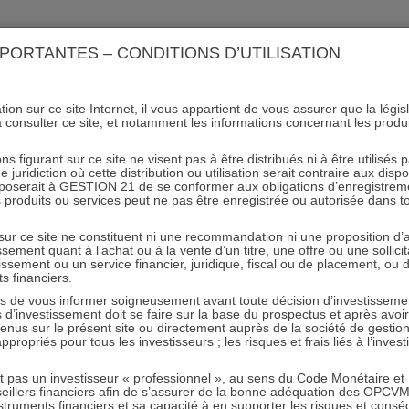
ACTIONS 21
IMMOBILIER 21
OCC 21
ACTUALIT
PORTANTES – CONDITIONS D’UTILISATION
ion sur ce site Internet, il vous appartient de vous assurer que la légis
à consulter ce site, et notamment les informations concernant les produ
e octobre 2020 IMMOBILIER 
ns figurant sur ce site ne visent pas à être distribués ni à être utilisés
juridiction où cette distribution ou utilisation serait contraire aux disp
mposerait à GESTION 21 de se conformer aux obligations d’enregistrem
des produits ou services peut ne pas être enregistrée ou autorisée dans 
16.11.2020 - Partagez l'article sur
 sur ce site ne constituent ni une recommandation ni une proposition d
tissement quant à l’achat ou à la vente d’un titre, une offre ou une soll
tissement ou un service financier, juridique, fiscal ou de placement, ou
ts financiers.
e vous informer soigneusement avant toute décision d’investissement
investissement doit se faire sur la base du prospectus et après avoi
tenus sur le présent site ou directement auprès de la société de gestio
propriés pour tous les investisseurs ; les risques et frais liés à l’inves
RESTER INFORMÉ
it pas un investisseur « professionnel », au sens du Code Monétaire et F
seillers financiers afin de s’assurer de la bonne adéquation des OPC
Recevoir nos newsletters
truments financiers et sa capacité à en supporter les risques et cons