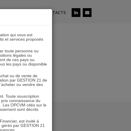
ÉS
SOUSCRIRE
CONTACTS
lation qui vous est
its et services proposés
21 I-A
 par toute personne ou
ositions légales ou
ent de ces pays ou
tous les pays ou disponible
’achat ou de vente de
icitation par GESTION 21 de
 d’acheter ou vendre des
. Toute souscription
r pris connaissance du
n. Les OPCVM cités sur le
tissement sont décrits
inancier, est invité à
VM gérés par GESTION 21
équences.