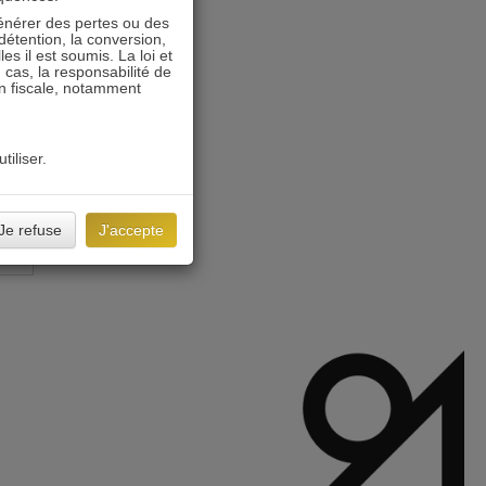
énérer des pertes ou des
détention, la conversion,
s il est soumis. La loi et
 cas, la responsabilité de
on fiscale, notamment
tiliser.
Je refuse
J'accepte