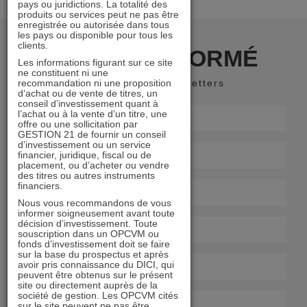
pays ou juridictions. La totalité des
produits ou services peut ne pas être
enregistrée ou autorisée dans tous
les pays ou disponible pour tous les
clients.
RESTER INFORMÉ
Les informations figurant sur ce site
ne constituent ni une
recommandation ni une proposition
Recevoir nos newsletters
d’achat ou de vente de titres, un
conseil d’investissement quant à
l’achat ou à la vente d’un titre, une
offre ou une sollicitation par
GESTION 21 de fournir un conseil
d’investissement ou un service
financier, juridique, fiscal ou de
placement, ou d’acheter ou vendre
des titres ou autres instruments
financiers.
Nous vous recommandons de vous
informer soigneusement avant toute
décision d’investissement. Toute
souscription dans un OPCVM ou
fonds d’investissement doit se faire
sur la base du prospectus et après
avoir pris connaissance du DICI, qui
peuvent être obtenus sur le présent
site ou directement auprès de la
société de gestion. Les OPCVM cités
sur le site peuvent ne pas être