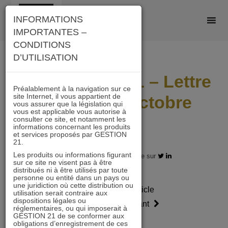
Skip
INFORMATIONS
to
IMPORTANTES –
content
CONDITIONS
D’UTILISATION
IMMOBILIER 21 – Lettre
Préalablement à la navigation sur ce
site Internet, il vous appartient de
mensuelle Octobre
vous assurer que la législation qui
vous est applicable vous autorise à
2019
consulter ce site, et notamment les
informations concernant les produits
et services proposés par GESTION
21.
Les produits ou informations figurant
18.10.2019 - Partagez l'article sur
sur ce site ne visent pas à être
distribués ni à être utilisés par toute
personne ou entité dans un pays ou
une juridiction où cette distribution ou
Article
Article
utilisation serait contraire aux
dispositions légales ou
précédent
suivant
réglementaires, ou qui imposerait à
GESTION 21 de se conformer aux
obligations d’enregistrement de ces