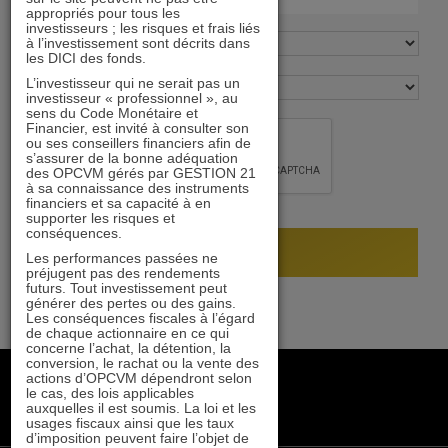
appropriés pour tous les
investisseurs ; les risques et frais liés
à l’investissement sont décrits dans
les DICI des fonds.
L’investisseur qui ne serait pas un
investisseur « professionnel », au
sens du Code Monétaire et
Financier, est invité à consulter son
ou ses conseillers financiers afin de
s’assurer de la bonne adéquation
des OPCVM gérés par GESTION 21
à sa connaissance des instruments
financiers et sa capacité à en
supporter les risques et
conséquences.
Les performances passées ne
préjugent pas des rendements
futurs. Tout investissement peut
générer des pertes ou des gains.
Les conséquences fiscales à l’égard
de chaque actionnaire en ce qui
concerne l’achat, la détention, la
conversion, le rachat ou la vente des
+33 1 84 79 90 24
actions d’OPCVM dépendront selon
le cas, des lois applicables
gestion21@gestion21.fr
auxquelles il est soumis. La loi et les
8 rue Volney, 75002 Paris
usages fiscaux ainsi que les taux
d’imposition peuvent faire l’objet de