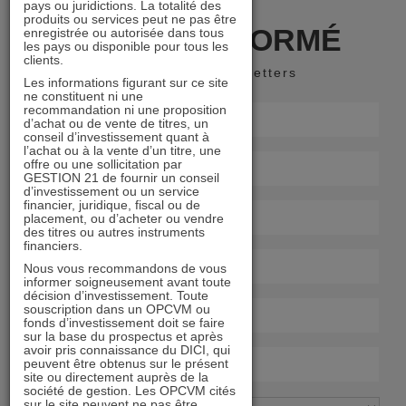
pays ou juridictions. La totalité des
produits ou services peut ne pas être
RESTER INFORMÉ
enregistrée ou autorisée dans tous
les pays ou disponible pour tous les
clients.
Recevoir nos newsletters
Les informations figurant sur ce site
ne constituent ni une
recommandation ni une proposition
d’achat ou de vente de titres, un
conseil d’investissement quant à
l’achat ou à la vente d’un titre, une
offre ou une sollicitation par
GESTION 21 de fournir un conseil
d’investissement ou un service
financier, juridique, fiscal ou de
placement, ou d’acheter ou vendre
des titres ou autres instruments
financiers.
Nous vous recommandons de vous
informer soigneusement avant toute
décision d’investissement. Toute
souscription dans un OPCVM ou
fonds d’investissement doit se faire
sur la base du prospectus et après
avoir pris connaissance du DICI, qui
peuvent être obtenus sur le présent
site ou directement auprès de la
société de gestion. Les OPCVM cités
sur le site peuvent ne pas être