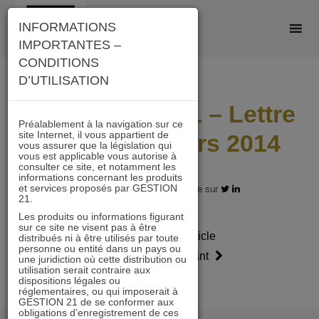
Skip
INFORMATIONS
to
IMPORTANTES –
content
CONDITIONS
D’UTILISATION
IMMOBILIER 21 – Lettre
Préalablement à la navigation sur ce
site Internet, il vous appartient de
mensuelle Mars 2014
vous assurer que la législation qui
vous est applicable vous autorise à
consulter ce site, et notamment les
informations concernant les produits
et services proposés par GESTION
21.03.2014 - Partagez l'article sur
21.
Les produits ou informations figurant
sur ce site ne visent pas à être
Article
Article
distribués ni à être utilisés par toute
personne ou entité dans un pays ou
précédent
suivant
une juridiction où cette distribution ou
utilisation serait contraire aux
dispositions légales ou
réglementaires, ou qui imposerait à
GESTION 21 de se conformer aux
obligations d’enregistrement de ces