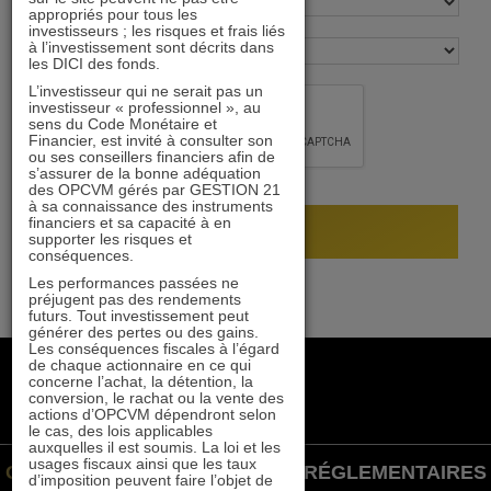
appropriés pour tous les
investisseurs ; les risques et frais liés
à l’investissement sont décrits dans
les DICI des fonds.
L’investisseur qui ne serait pas un
investisseur « professionnel », au
sens du Code Monétaire et
Financier, est invité à consulter son
ou ses conseillers financiers afin de
s’assurer de la bonne adéquation
des OPCVM gérés par GESTION 21
à sa connaissance des instruments
financiers et sa capacité à en
supporter les risques et
conséquences.
Les performances passées ne
préjugent pas des rendements
futurs. Tout investissement peut
générer des pertes ou des gains.
Les conséquences fiscales à l’égard
de chaque actionnaire en ce qui
+33 1 84 79 90 24
concerne l’achat, la détention, la
gestion21@gestion21.fr
conversion, le rachat ou la vente des
actions d’OPCVM dépendront selon
8 rue Volney, 75002 Paris
le cas, des lois applicables
auxquelles il est soumis. La loi et les
usages fiscaux ainsi que les taux
GESTION 21 ©
INFORMATIONS RÉGLEMENTAIRES
d’imposition peuvent faire l’objet de