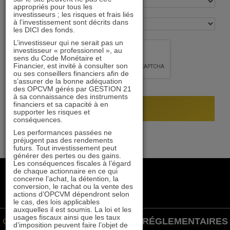
appropriés pour tous les
investisseurs ; les risques et frais liés
à l’investissement sont décrits dans
les DICI des fonds.
L’investisseur qui ne serait pas un
investisseur « professionnel », au
sens du Code Monétaire et
Financier, est invité à consulter son
ou ses conseillers financiers afin de
s’assurer de la bonne adéquation
des OPCVM gérés par GESTION 21
à sa connaissance des instruments
financiers et sa capacité à en
supporter les risques et
conséquences.
Les performances passées ne
préjugent pas des rendements
futurs. Tout investissement peut
générer des pertes ou des gains.
Les conséquences fiscales à l’égard
de chaque actionnaire en ce qui
+33 1 84 79 90 24
concerne l’achat, la détention, la
gestion21@gestion21.fr
conversion, le rachat ou la vente des
actions d’OPCVM dépendront selon
8 rue Volney, 75002 Paris
le cas, des lois applicables
auxquelles il est soumis. La loi et les
usages fiscaux ainsi que les taux
GESTION 21 ©
INFORMATIONS RÉGLEMENTAIRES
d’imposition peuvent faire l’objet de