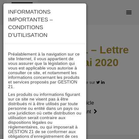
Skip
INFORMATIONS
to
IMPORTANTES –
content
CONDITIONS
D’UTILISATION
IMMOBILIER 21 – Lettre
Préalablement à la navigation sur ce
site Internet, il vous appartient de
mensuelle Mai 2020
vous assurer que la législation qui
vous est applicable vous autorise à
consulter ce site, et notamment les
informations concernant les produits
et services proposés par GESTION
08.05.2020 - Partagez l'article sur
21.
Les produits ou informations figurant
sur ce site ne visent pas à être
Article
Article
distribués ni à être utilisés par toute
personne ou entité dans un pays ou
précédent
suivant
une juridiction où cette distribution ou
utilisation serait contraire aux
dispositions légales ou
réglementaires, ou qui imposerait à
GESTION 21 de se conformer aux
obligations d’enregistrement de ces