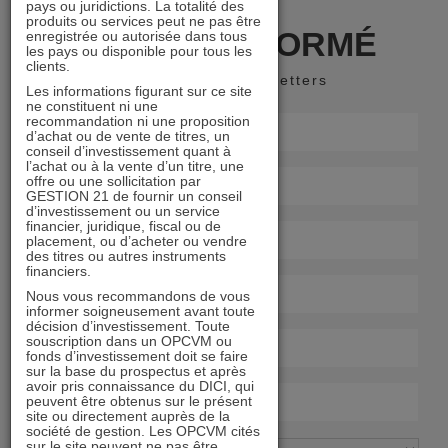
pays ou juridictions. La totalité des
produits ou services peut ne pas être
RESTER INFORMÉ
enregistrée ou autorisée dans tous
les pays ou disponible pour tous les
clients.
Recevoir nos newsletters
Les informations figurant sur ce site
ne constituent ni une
recommandation ni une proposition
d’achat ou de vente de titres, un
conseil d’investissement quant à
l’achat ou à la vente d’un titre, une
offre ou une sollicitation par
GESTION 21 de fournir un conseil
d’investissement ou un service
financier, juridique, fiscal ou de
placement, ou d’acheter ou vendre
des titres ou autres instruments
financiers.
Nous vous recommandons de vous
informer soigneusement avant toute
décision d’investissement. Toute
souscription dans un OPCVM ou
fonds d’investissement doit se faire
sur la base du prospectus et après
avoir pris connaissance du DICI, qui
peuvent être obtenus sur le présent
site ou directement auprès de la
société de gestion. Les OPCVM cités
sur le site peuvent ne pas être