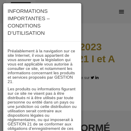
Skip
INFORMATIONS
to
IMPORTANTES –
content
CONDITIONS
D’UTILISATION
Lettre juin 2023
Préalablement à la navigation sur ce
site Internet, il vous appartient de
IMMOBILIER 21 I et A
vous assurer que la législation qui
vous est applicable vous autorise à
consulter ce site, et notamment les
informations concernant les produits
et services proposés par GESTION
12.07.2023 - Partagez l'article sur
21.
Les produits ou informations figurant
sur ce site ne visent pas à être
distribués ni à être utilisés par toute
personne ou entité dans un pays ou
une juridiction où cette distribution ou
utilisation serait contraire aux
dispositions légales ou
réglementaires, ou qui imposerait à
GESTION 21 de se conformer aux
RESTER INFORMÉ
obligations d’enregistrement de ces