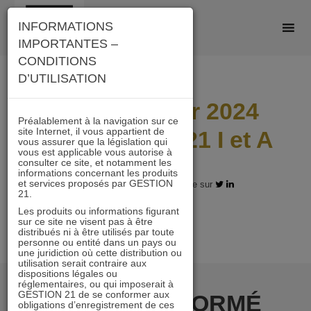
Skip
INFORMATIONS
to
IMPORTANTES –
content
CONDITIONS
D’UTILISATION
Lettre janvier 2024
Préalablement à la navigation sur ce
site Internet, il vous appartient de
IMMOBILIER 21 I et A
vous assurer que la législation qui
vous est applicable vous autorise à
consulter ce site, et notamment les
informations concernant les produits
et services proposés par GESTION
12.02.2024 - Partagez l'article sur
21.
Les produits ou informations figurant
sur ce site ne visent pas à être
distribués ni à être utilisés par toute
personne ou entité dans un pays ou
une juridiction où cette distribution ou
utilisation serait contraire aux
dispositions légales ou
réglementaires, ou qui imposerait à
GESTION 21 de se conformer aux
RESTER INFORMÉ
obligations d’enregistrement de ces