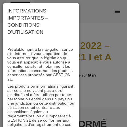
Skip
INFORMATIONS
to
IMPORTANTES –
content
CONDITIONS
D’UTILISATION
Lettre janvier 2022 –
Préalablement à la navigation sur ce
site Internet, il vous appartient de
IMMOBILIER 21 I et A
vous assurer que la législation qui
vous est applicable vous autorise à
consulter ce site, et notamment les
informations concernant les produits
et services proposés par GESTION
14.02.2022 - Partagez l'article sur
21.
Les produits ou informations figurant
sur ce site ne visent pas à être
distribués ni à être utilisés par toute
personne ou entité dans un pays ou
une juridiction où cette distribution ou
utilisation serait contraire aux
dispositions légales ou
réglementaires, ou qui imposerait à
GESTION 21 de se conformer aux
RESTER INFORMÉ
obligations d’enregistrement de ces