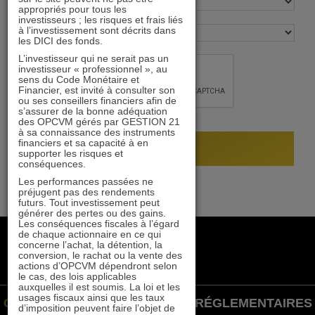
appropriés pour tous les
investisseurs ; les risques et frais liés
à l’investissement sont décrits dans
les DICI des fonds.
L’investisseur qui ne serait pas un
investisseur « professionnel », au
sens du Code Monétaire et
Financier, est invité à consulter son
ou ses conseillers financiers afin de
s’assurer de la bonne adéquation
des OPCVM gérés par GESTION 21
à sa connaissance des instruments
financiers et sa capacité à en
supporter les risques et
conséquences.
Les performances passées ne
préjugent pas des rendements
futurs. Tout investissement peut
générer des pertes ou des gains.
Les conséquences fiscales à l’égard
de chaque actionnaire en ce qui
+33 1 84 79 90 24
concerne l’achat, la détention, la
gestion21@gestion21.fr
conversion, le rachat ou la vente des
actions d’OPCVM dépendront selon
8 rue Volney, 75002 Paris
le cas, des lois applicables
auxquelles il est soumis. La loi et les
usages fiscaux ainsi que les taux
GESTION 21 ©
INFORMATIONS RÉGLEMENTAIRES
d’imposition peuvent faire l’objet de