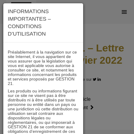
Skip
INFORMATIONS
to
IMPORTANTES –
content
CONDITIONS
D’UTILISATION
IMMOBILIER 21 – Lettre
Préalablement à la navigation sur ce
site Internet, il vous appartient de
mensuelle janvier 2022
vous assurer que la législation qui
vous est applicable vous autorise à
consulter ce site, et notamment les
informations concernant les produits
et services proposés par GESTION
30.01.2022 - Partagez l'article sur
21.
Les produits ou informations figurant
sur ce site ne visent pas à être
Article
Article
distribués ni à être utilisés par toute
personne ou entité dans un pays ou
précédent
suivant
une juridiction où cette distribution ou
utilisation serait contraire aux
dispositions légales ou
réglementaires, ou qui imposerait à
GESTION 21 de se conformer aux
obligations d’enregistrement de ces