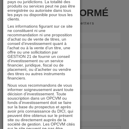
pays ou juridictions. La totalité des
produits ou services peut ne pas être
RESTER INFORMÉ
enregistrée ou autorisée dans tous
les pays ou disponible pour tous les
clients.
Recevoir nos newsletters
Les informations figurant sur ce site
ne constituent ni une
recommandation ni une proposition
d’achat ou de vente de titres, un
conseil d’investissement quant à
l’achat ou à la vente d’un titre, une
offre ou une sollicitation par
GESTION 21 de fournir un conseil
d’investissement ou un service
financier, juridique, fiscal ou de
placement, ou d’acheter ou vendre
des titres ou autres instruments
financiers.
Nous vous recommandons de vous
informer soigneusement avant toute
décision d’investissement. Toute
souscription dans un OPCVM ou
fonds d’investissement doit se faire
sur la base du prospectus et après
avoir pris connaissance du DICI, qui
peuvent être obtenus sur le présent
site ou directement auprès de la
société de gestion. Les OPCVM cités
sur le site peuvent ne pas être