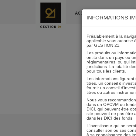
Skip
to
ACCUEIL
LA SOCIÉTÉ
INFORMATIONS IM
content
Préalablement à la navigat
applicable vous autorise 
par GESTION 21.
IMMOBILIE
Les produits ou informatio
entité dans un pays ou une 
réglementaires, ou qui i
juridictions. La totalité 
pour tous les clients.
Les informations figurant
titres, un conseil d’inves
fournir un conseil d’inves
titres ou autres instrumen
Nous vous recommandons d
dans un OPCVM ou fonds d’
DICI, qui peuvent être ob
site peuvent ne pas être ap
dans les DICI des fonds.
L’investisseur qui ne sera
consulter son ou ses con
à sa connaissance des ins