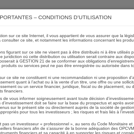
ACTIONS 21
IMMOBILIER 21
OCC 21
ACTUALIT
PORTANTES – CONDITIONS D’UTILISATION
ion sur ce site Internet, il vous appartient de vous assurer que la légis
à consulter ce site, et notamment les informations concernant les produ
R 21 – Lettre mensuelle Ja
ns figurant sur ce site ne visent pas à être distribués ni à être utilisés
juridiction où cette distribution ou utilisation serait contraire aux disp
mposerait à GESTION 21 de se conformer aux obligations d’enregistrem
des produits ou services peut ne pas être enregistrée ou autorisée dans 
31.01.2018 - Partagez l'article sur
 sur ce site ne constituent ni une recommandation ni une proposition d
tissement quant à l’achat ou à la vente d’un titre, une offre ou une soll
tissement ou un service financier, juridique, fiscal ou de placement, ou
Article précédent
Article suivant
ts financiers.
e vous informer soigneusement avant toute décision d’investissement
investissement doit se faire sur la base du prospectus et après avoi
tenus sur le présent site ou directement auprès de la société de gestio
propriés pour tous les investisseurs ; les risques et frais liés à l’inves
it pas un investisseur « professionnel », au sens du Code Monétaire et F
RESTER INFORMÉ
seillers financiers afin de s’assurer de la bonne adéquation des OPC
truments financiers et sa capacité à en supporter les risques et cons