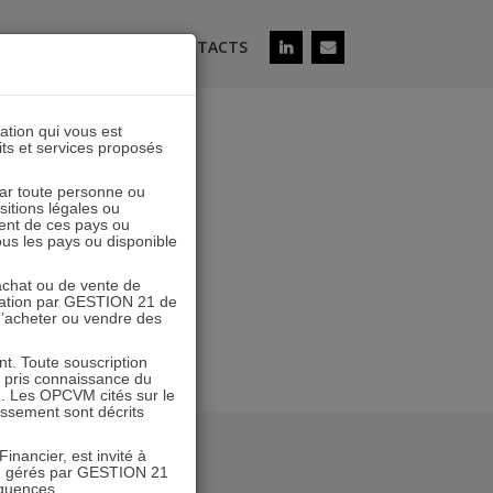
ÉS
SOUSCRIRE
CONTACTS
lation qui vous est
its et services proposés
nvier 2018
 par toute personne ou
ositions légales ou
ent de ces pays ou
tous les pays ou disponible
’achat ou de vente de
icitation par GESTION 21 de
 d’acheter ou vendre des
. Toute souscription
r pris connaissance du
n. Les OPCVM cités sur le
tissement sont décrits
inancier, est invité à
VM gérés par GESTION 21
équences.