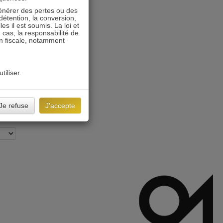
énérer des pertes ou des
détention, la conversion,
s il est soumis. La loi et
 cas, la responsabilité de
on fiscale, notamment
tiliser.
Je refuse
J'accepte