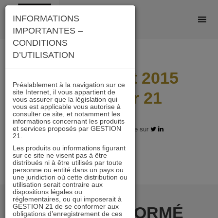
Skip
INFORMATIONS
to
IMPORTANTES –
content
CONDITIONS
D’UTILISATION
Lettre Juillet 2015
Préalablement à la navigation sur ce
site Internet, il vous appartient de
Immobilier 21
vous assurer que la législation qui
vous est applicable vous autorise à
consulter ce site, et notamment les
informations concernant les produits
et services proposés par GESTION
21.11.2017 - Partagez l'article sur
21.
Les produits ou informations figurant
sur ce site ne visent pas à être
distribués ni à être utilisés par toute
personne ou entité dans un pays ou
une juridiction où cette distribution ou
utilisation serait contraire aux
dispositions légales ou
réglementaires, ou qui imposerait à
GESTION 21 de se conformer aux
RESTER INFORMÉ
obligations d’enregistrement de ces