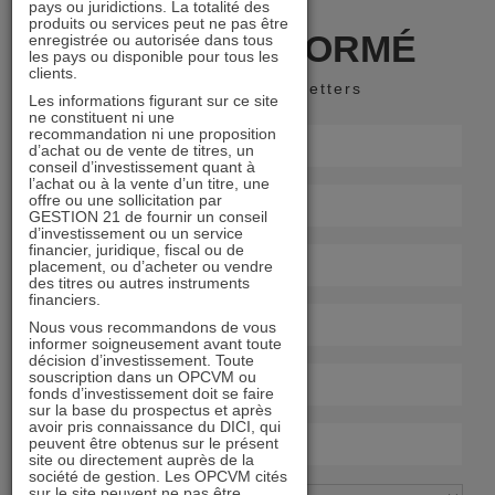
pays ou juridictions. La totalité des
produits ou services peut ne pas être
RESTER INFORMÉ
enregistrée ou autorisée dans tous
les pays ou disponible pour tous les
clients.
Recevoir nos newsletters
Les informations figurant sur ce site
ne constituent ni une
recommandation ni une proposition
d’achat ou de vente de titres, un
conseil d’investissement quant à
l’achat ou à la vente d’un titre, une
offre ou une sollicitation par
GESTION 21 de fournir un conseil
d’investissement ou un service
financier, juridique, fiscal ou de
placement, ou d’acheter ou vendre
des titres ou autres instruments
financiers.
Nous vous recommandons de vous
informer soigneusement avant toute
décision d’investissement. Toute
souscription dans un OPCVM ou
fonds d’investissement doit se faire
sur la base du prospectus et après
avoir pris connaissance du DICI, qui
peuvent être obtenus sur le présent
site ou directement auprès de la
société de gestion. Les OPCVM cités
sur le site peuvent ne pas être