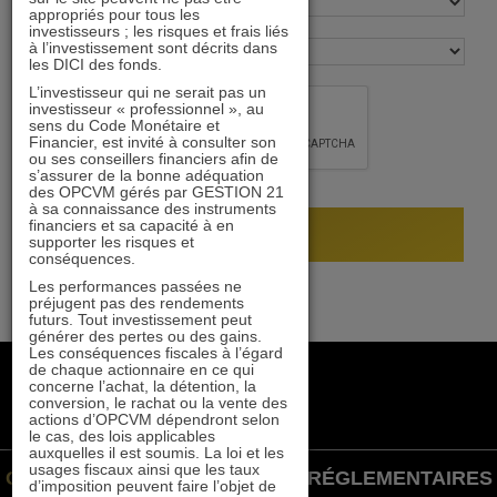
appropriés pour tous les
investisseurs ; les risques et frais liés
à l’investissement sont décrits dans
les DICI des fonds.
L’investisseur qui ne serait pas un
investisseur « professionnel », au
sens du Code Monétaire et
Financier, est invité à consulter son
ou ses conseillers financiers afin de
s’assurer de la bonne adéquation
des OPCVM gérés par GESTION 21
à sa connaissance des instruments
financiers et sa capacité à en
supporter les risques et
conséquences.
Les performances passées ne
préjugent pas des rendements
futurs. Tout investissement peut
générer des pertes ou des gains.
Les conséquences fiscales à l’égard
de chaque actionnaire en ce qui
+33 1 84 79 90 24
concerne l’achat, la détention, la
gestion21@gestion21.fr
conversion, le rachat ou la vente des
actions d’OPCVM dépendront selon
8 rue Volney, 75002 Paris
le cas, des lois applicables
auxquelles il est soumis. La loi et les
usages fiscaux ainsi que les taux
GESTION 21 ©
INFORMATIONS RÉGLEMENTAIRES
d’imposition peuvent faire l’objet de