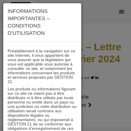
Skip
INFORMATIONS
to
IMPORTANTES –
content
CONDITIONS
D’UTILISATION
IMMOBILIER 21 – Lettre
Préalablement à la navigation sur ce
site Internet, il vous appartient de
mensuelle Février 2024
vous assurer que la législation qui
vous est applicable vous autorise à
consulter ce site, et notamment les
informations concernant les produits
et services proposés par GESTION
29.02.2024 - Partagez l'article sur
21.
Les produits ou informations figurant
sur ce site ne visent pas à être
Article
Article
distribués ni à être utilisés par toute
personne ou entité dans un pays ou
précédent
suivant
une juridiction où cette distribution ou
utilisation serait contraire aux
dispositions légales ou
réglementaires, ou qui imposerait à
GESTION 21 de se conformer aux
obligations d’enregistrement de ces