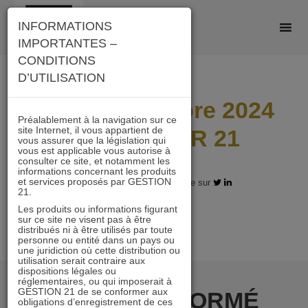
Skip
INFORMATIONS
to
IMPORTANTES –
content
CONDITIONS
D’UTILISATION
Lettre décembre 2024
Préalablement à la navigation sur ce
site Internet, il vous appartient de
IMMOBILIER 21
vous assurer que la législation qui
vous est applicable vous autorise à
consulter ce site, et notamment les
informations concernant les produits
et services proposés par GESTION
14.01.2025 - Partagez l'article sur
21.
Les produits ou informations figurant
sur ce site ne visent pas à être
distribués ni à être utilisés par toute
personne ou entité dans un pays ou
une juridiction où cette distribution ou
utilisation serait contraire aux
dispositions légales ou
réglementaires, ou qui imposerait à
GESTION 21 de se conformer aux
RESTER INFORMÉ
obligations d’enregistrement de ces