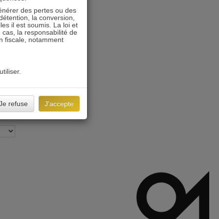
énérer des pertes ou des
détention, la conversion,
s il est soumis. La loi et
 cas, la responsabilité de
on fiscale, notamment
tiliser.
Je refuse
J'accepte