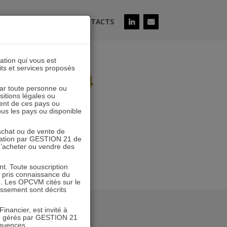
ÉS
SOUSCRIRE
CONTACTS
lation qui vous est
its et services proposés
cembre 2024
 par toute personne ou
ositions légales ou
ent de ces pays ou
tous les pays ou disponible
’achat ou de vente de
icitation par GESTION 21 de
 d’acheter ou vendre des
. Toute souscription
r pris connaissance du
n. Les OPCVM cités sur le
tissement sont décrits
inancier, est invité à
VM gérés par GESTION 21
équences.