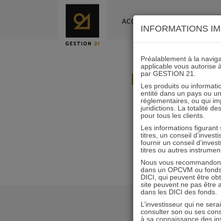
Skip
to
ACCUEIL
LA SOCIÉTÉ
INFORMATIONS IM
content
Préalablement à la navigat
applicable vous autorise 
IMMOBILIER
par GESTION 21.
Les produits ou informatio
entité dans un pays ou une 
réglementaires, ou qui i
juridictions. La totalité 
pour tous les clients.
Les informations figurant
titres, un conseil d’inves
fournir un conseil d’inves
titres ou autres instrumen
Nous vous recommandons d
dans un OPCVM ou fonds d’
DICI, qui peuvent être ob
site peuvent ne pas être ap
dans les DICI des fonds.
L’investisseur qui ne sera
consulter son ou ses con
à sa connaissance des ins