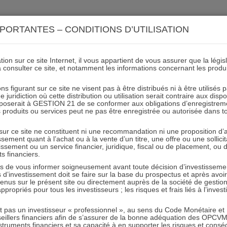
ACTIONS 21
IMMOBILIER 21
OCC 21
ACTUALIT
PORTANTES – CONDITIONS D’UTILISATION
ion sur ce site Internet, il vous appartient de vous assurer que la légis
à consulter ce site, et notamment les informations concernant les produ
 21 – Lettre mensuelle Dé
ns figurant sur ce site ne visent pas à être distribués ni à être utilisés
juridiction où cette distribution ou utilisation serait contraire aux disp
mposerait à GESTION 21 de se conformer aux obligations d’enregistrem
des produits ou services peut ne pas être enregistrée ou autorisée dans 
31.12.2024 - Partagez l'article sur
 sur ce site ne constituent ni une recommandation ni une proposition d
tissement quant à l’achat ou à la vente d’un titre, une offre ou une soll
tissement ou un service financier, juridique, fiscal ou de placement, ou
Article précédent
Article suivant
ts financiers.
e vous informer soigneusement avant toute décision d’investissement
investissement doit se faire sur la base du prospectus et après avoi
tenus sur le présent site ou directement auprès de la société de gestio
propriés pour tous les investisseurs ; les risques et frais liés à l’inves
it pas un investisseur « professionnel », au sens du Code Monétaire et F
RESTER INFORMÉ
seillers financiers afin de s’assurer de la bonne adéquation des OPC
truments financiers et sa capacité à en supporter les risques et cons