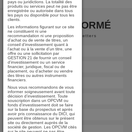
pays ou juridictions. La totalité des
produits ou services peut ne pas être
enregistrée ou autorisée dans tous
les pays ou disponible pour tous les
clients.
RESTER INFORMÉ
Les informations figurant sur ce site
ne constituent ni une
recommandation ni une proposition
Recevoir nos newsletters
d’achat ou de vente de titres, un
conseil d’investissement quant à
l’achat ou à la vente d’un titre, une
offre ou une sollicitation par
GESTION 21 de fournir un conseil
d’investissement ou un service
financier, juridique, fiscal ou de
placement, ou d’acheter ou vendre
des titres ou autres instruments
financiers.
Nous vous recommandons de vous
informer soigneusement avant toute
décision d’investissement. Toute
souscription dans un OPCVM ou
fonds d’investissement doit se faire
sur la base du prospectus et après
avoir pris connaissance du DICI, qui
peuvent être obtenus sur le présent
site ou directement auprès de la
société de gestion. Les OPCVM cités
sur le site peuvent ne pas être