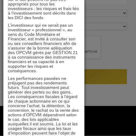
appropriés pour tous les
investisseurs ; les risques et frais liés
à l’investissement sont décrits dans
les DICI des fonds.
L’investisseur qui ne serait pas un
investisseur « professionnel », au
sens du Code Monétaire et
Financier, est invité à consulter son
ou ses conseillers financiers afin de
s’assurer de la bonne adéquation
des OPCVM gérés par GESTION 21
à sa connaissance des instruments
financiers et sa capacité à en
supporter les risques et
conséquences.
Les performances passées ne
préjugent pas des rendements
futurs. Tout investissement peut
générer des pertes ou des gains.
Les conséquences fiscales à l’égard
de chaque actionnaire en ce qui
concerne l’achat, la détention, la
conversion, le rachat ou la vente des
+33 1 84 79 90 24
actions d’OPCVM dépendront selon
le cas, des lois applicables
gestion21@gestion21.fr
auxquelles il est soumis. La loi et les
8 rue Volney, 75002 Paris
usages fiscaux ainsi que les taux
d’imposition peuvent faire l’objet de