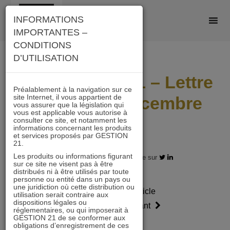
Skip
INFORMATIONS
to
IMPORTANTES –
content
CONDITIONS
D’UTILISATION
IMMOBILIER 21 – Lettre
Préalablement à la navigation sur ce
site Internet, il vous appartient de
mensuelle Décembre
vous assurer que la législation qui
vous est applicable vous autorise à
2019
consulter ce site, et notamment les
informations concernant les produits
et services proposés par GESTION
21.
Les produits ou informations figurant
09.12.2019 - Partagez l'article sur
sur ce site ne visent pas à être
distribués ni à être utilisés par toute
personne ou entité dans un pays ou
une juridiction où cette distribution ou
Article
Article
utilisation serait contraire aux
dispositions légales ou
précédent
suivant
réglementaires, ou qui imposerait à
GESTION 21 de se conformer aux
obligations d’enregistrement de ces