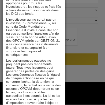
appropriés pour tous les
investisseurs ; les risques et frais liés
à l’investissement sont décrits dans
les DICI des fonds.
L’investisseur qui ne serait pas un
investisseur « professionnel », au
sens du Code Monétaire et
Financier, est invité à consulter son
ou ses conseillers financiers afin de
s’assurer de la bonne adéquation
des OPCVM gérés par GESTION 21
à sa connaissance des instruments
financiers et sa capacité à en
supporter les risques et
conséquences.
Les performances passées ne
préjugent pas des rendements
futurs. Tout investissement peut
générer des pertes ou des gains.
Les conséquences fiscales à l’égard
de chaque actionnaire en ce qui
concerne l’achat, la détention, la
conversion, le rachat ou la vente des
+33 1 84 79 90 24
actions d’OPCVM dépendront selon
le cas, des lois applicables
gestion21@gestion21.fr
auxquelles il est soumis. La loi et les
8 rue Volney, 75002 Paris
usages fiscaux ainsi que les taux
d’imposition peuvent faire l’objet de