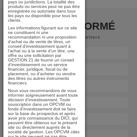
pays ou juridictions. La totalité des
produits ou services peut ne pas être
enregistrée ou autorisée dans tous
les pays ou disponible pour tous les
clients.
RESTER INFORMÉ
Les informations figurant sur ce site
ne constituent ni une
recommandation ni une proposition
Recevoir nos newsletters
d’achat ou de vente de titres, un
conseil d’investissement quant à
l’achat ou à la vente d’un titre, une
offre ou une sollicitation par
GESTION 21 de fournir un conseil
d’investissement ou un service
financier, juridique, fiscal ou de
placement, ou d’acheter ou vendre
des titres ou autres instruments
financiers.
Nous vous recommandons de vous
informer soigneusement avant toute
décision d’investissement. Toute
souscription dans un OPCVM ou
fonds d’investissement doit se faire
sur la base du prospectus et après
avoir pris connaissance du DICI, qui
peuvent être obtenus sur le présent
site ou directement auprès de la
société de gestion. Les OPCVM cités
sur le site peuvent ne pas être