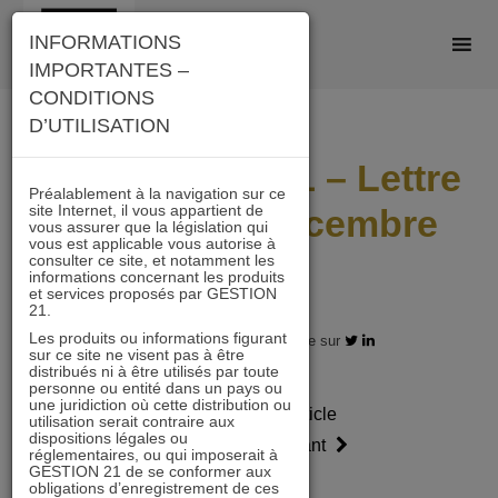
Skip
INFORMATIONS
to
IMPORTANTES –
content
CONDITIONS
D’UTILISATION
IMMOBILIER 21 – Lettre
Préalablement à la navigation sur ce
site Internet, il vous appartient de
mensuelle Décembre
vous assurer que la législation qui
vous est applicable vous autorise à
2018
consulter ce site, et notamment les
informations concernant les produits
et services proposés par GESTION
21.
Les produits ou informations figurant
31.12.2018 - Partagez l'article sur
sur ce site ne visent pas à être
distribués ni à être utilisés par toute
personne ou entité dans un pays ou
une juridiction où cette distribution ou
Article
Article
utilisation serait contraire aux
dispositions légales ou
précédent
suivant
réglementaires, ou qui imposerait à
GESTION 21 de se conformer aux
obligations d’enregistrement de ces