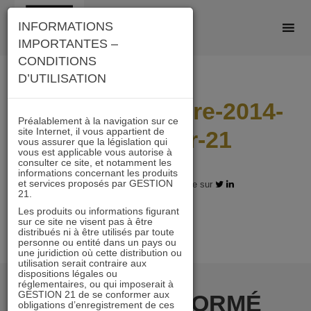
Skip
INFORMATIONS
to
IMPORTANTES –
content
CONDITIONS
D’UTILISATION
Lettre-Decembre-2014-
Préalablement à la navigation sur ce
site Internet, il vous appartient de
Immobilier-21
vous assurer que la législation qui
vous est applicable vous autorise à
consulter ce site, et notamment les
informations concernant les produits
et services proposés par GESTION
05.12.2017 - Partagez l'article sur
21.
Les produits ou informations figurant
sur ce site ne visent pas à être
distribués ni à être utilisés par toute
personne ou entité dans un pays ou
une juridiction où cette distribution ou
utilisation serait contraire aux
dispositions légales ou
réglementaires, ou qui imposerait à
GESTION 21 de se conformer aux
RESTER INFORMÉ
obligations d’enregistrement de ces