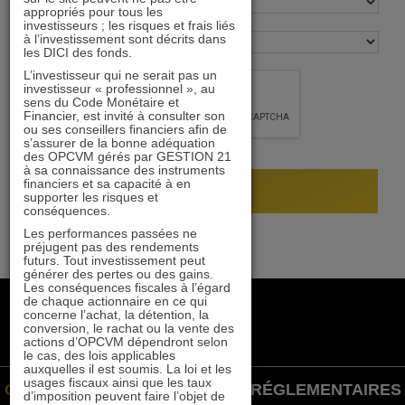
appropriés pour tous les
investisseurs ; les risques et frais liés
à l’investissement sont décrits dans
les DICI des fonds.
L’investisseur qui ne serait pas un
investisseur « professionnel », au
sens du Code Monétaire et
Financier, est invité à consulter son
ou ses conseillers financiers afin de
s’assurer de la bonne adéquation
des OPCVM gérés par GESTION 21
à sa connaissance des instruments
financiers et sa capacité à en
supporter les risques et
conséquences.
Les performances passées ne
préjugent pas des rendements
futurs. Tout investissement peut
générer des pertes ou des gains.
Les conséquences fiscales à l’égard
de chaque actionnaire en ce qui
+33 1 84 79 90 24
concerne l’achat, la détention, la
gestion21@gestion21.fr
conversion, le rachat ou la vente des
actions d’OPCVM dépendront selon
8 rue Volney, 75002 Paris
le cas, des lois applicables
auxquelles il est soumis. La loi et les
usages fiscaux ainsi que les taux
GESTION 21 ©
INFORMATIONS RÉGLEMENTAIRES
d’imposition peuvent faire l’objet de