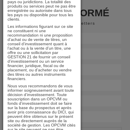
pays ou juridictions. La totalité des
produits ou services peut ne pas être
RESTER INFORMÉ
enregistrée ou autorisée dans tous
les pays ou disponible pour tous les
clients.
Recevoir nos newsletters
Les informations figurant sur ce site
ne constituent ni une
recommandation ni une proposition
d’achat ou de vente de titres, un
conseil d’investissement quant à
l’achat ou à la vente d’un titre, une
offre ou une sollicitation par
GESTION 21 de fournir un conseil
d’investissement ou un service
financier, juridique, fiscal ou de
placement, ou d’acheter ou vendre
des titres ou autres instruments
financiers.
Nous vous recommandons de vous
informer soigneusement avant toute
décision d’investissement. Toute
souscription dans un OPCVM ou
fonds d’investissement doit se faire
sur la base du prospectus et après
avoir pris connaissance du DICI, qui
peuvent être obtenus sur le présent
site ou directement auprès de la
société de gestion. Les OPCVM cités
sur le site peuvent ne pas être