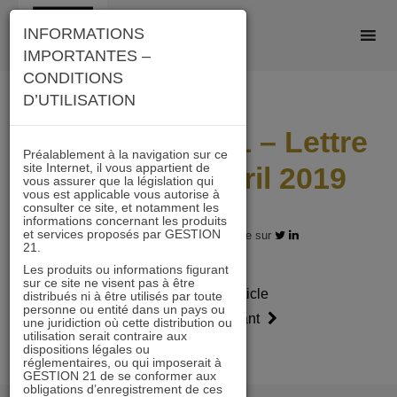
Skip
INFORMATIONS
to
IMPORTANTES –
content
CONDITIONS
D’UTILISATION
IMMOBILIER 21 – Lettre
Préalablement à la navigation sur ce
site Internet, il vous appartient de
mensuelle Avril 2019
vous assurer que la législation qui
vous est applicable vous autorise à
consulter ce site, et notamment les
informations concernant les produits
et services proposés par GESTION
06.04.2019 - Partagez l'article sur
21.
Les produits ou informations figurant
sur ce site ne visent pas à être
Article
Article
distribués ni à être utilisés par toute
personne ou entité dans un pays ou
précédent
suivant
une juridiction où cette distribution ou
utilisation serait contraire aux
dispositions légales ou
réglementaires, ou qui imposerait à
GESTION 21 de se conformer aux
obligations d’enregistrement de ces